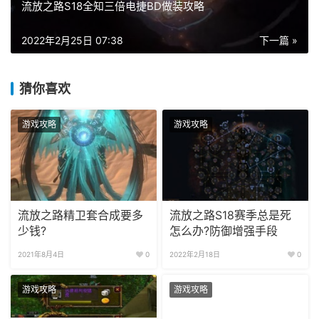
流放之路S18全知三倍电捷BD做装攻略
2022年2月25日 07:38
下一篇 »
猜你喜欢
游戏攻略
游戏攻略
流放之路精卫套合成要多
流放之路S18赛季总是死
少钱?
怎么办?防御增强手段
2021年8月4日
0
2022年2月18日
0
游戏攻略
游戏攻略