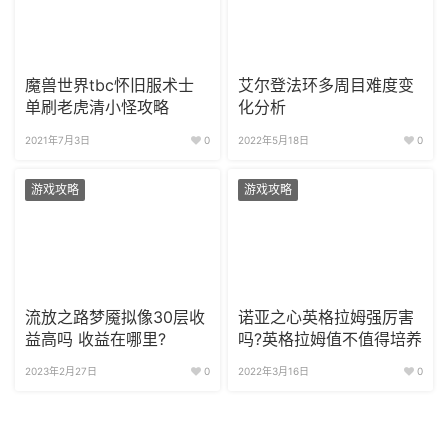
魔兽世界tbc怀旧服术士
艾尔登法环多周目难度变
单刷老虎清小怪攻略
化分析
2021年7月3日
0
2022年5月18日
0
游戏攻略
游戏攻略
流放之路梦魇拟像30层收
诺亚之心英格拉姆强厉害
益高吗 收益在哪里?
吗?英格拉姆值不值得培养
2023年2月27日
0
2022年3月16日
0