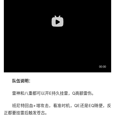
队伍说明：
雷神和八重都可以开E持久挂雷，Q高额雷伤。
班尼特回血+增攻击，看准时机，QE还是EQ随便，反
正都要挂雷后触发苍古。