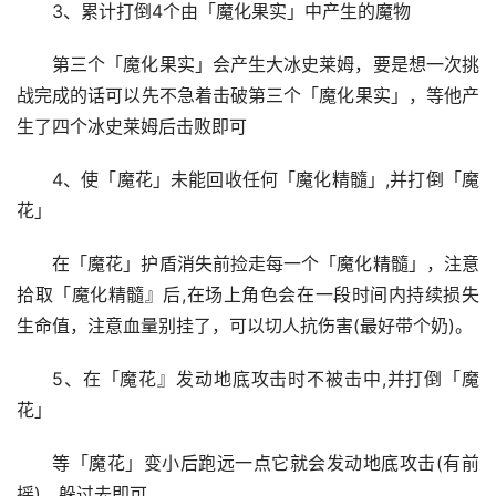
3、累计打倒4个由「魔化果实」中产生的魔物
第三个「魔化果实」会产生大冰史莱姆，要是想一次挑
战完成的话可以先不急着击破第三个「魔化果实」，等他产
生了四个冰史莱姆后击败即可
4、使「魔花」未能回收任何「魔化精髓」,并打倒「魔
花」
在「魔花」护盾消失前捡走每一个「魔化精髓」，注意
拾取「魔化精髓』后,在场上角色会在一段时间内持续损失
生命值，注意血量别挂了，可以切人抗伤害(最好带个奶)。
5、在「魔花』发动地底攻击时不被击中,并打倒「魔
花」
等「魔花」变小后跑远一点它就会发动地底攻击(有前
摇)，躲过去即可。