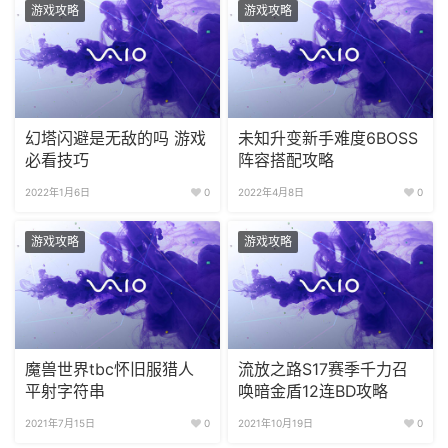
游戏攻略
游戏攻略
幻塔闪避是无敌的吗 游戏
未知升变新手难度6BOSS
必看技巧
阵容搭配攻略
2022年1月6日
0
2022年4月8日
0
游戏攻略
游戏攻略
魔兽世界tbc怀旧服猎人
流放之路S17赛季千力召
平射字符串
唤暗金盾12连BD攻略
2021年7月15日
0
2021年10月19日
0