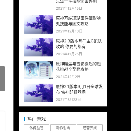
荒泷一斗技能伤害评测
2021年12月15日
原神万端珊瑚事件簿影狼
丸技能与图文攻略
2021年12月13日
原神2.3版本热门主C配队
攻略 你要的都有
2021年11月25日
原神皑尘与雪影骤起的魔
花挑战全奖励攻略
2021年12月2日
»
原神2.1版本9月1日全球发
布 雷神即将登场
2021年8月23日
热门游戏
休闲益智
动作射击
经营养成