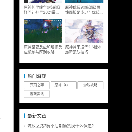
原神神里绫华q技能穿
原神优菈90级满级属
怪吗？神里2021最新
性面板是多少？优菈大
改动视频一览
招高输出手法
原神聚变反应和增幅反
原神神里凌华2.6版本
应机制与区别攻略
最新配队技巧
热门游戏
云顶之弈
原神（Genshin Impact）
游戏攻略
游戏资讯
最新文章
个
流放之路2赛季后期通货换什么保值?