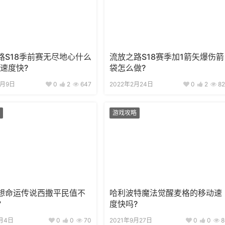
路S18季前赛无尽地心什么
流放之路S18赛季加1箭矢爆伤箭
矿速度快?
袋怎么做?
2月9日
0
2
647
2022年2月24日
0
2
82
游戏攻略
想命运传说西撒平民值不
哈利波特魔法觉醒麦格的移动速
？
度快吗?
月4日
0
0
70
2021年9月27日
0
0
8