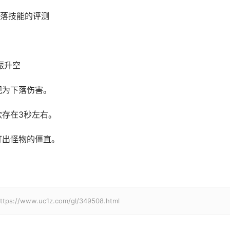
落技能的评测
振升空
视为下落伤害。
穴存在3秒左右。
打出怪物的僵直。
w.uc1z.com/gl/349508.html