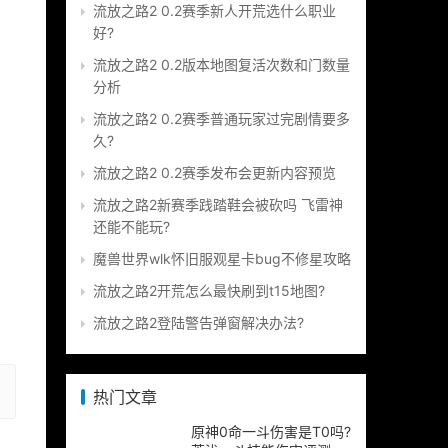
流放之路2 0.2赛季新人开荒选什么职业
好?
流放之路2 0.2版本地图复活次数和门数量
分析
流放之路2 0.2赛季普通玩家过完剧情要多
久?
流放之路2 0.2赛季发布会更新内容预览
流放之路2新赛季践踏鞋会被砍吗 飞雷神
还能不能玩?
魔兽世界wlk怀旧服观星卡bug不修星攻略
流放之路2开荒怎么最快刷到t15地图?
流放之路2登陆警告弹窗解决办法?
热门文章
原神0命一斗伤害是T0吗?