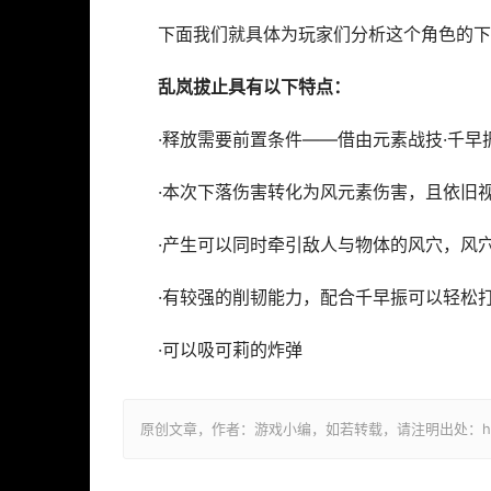
下面我们就具体为玩家们分析这个角色的下
乱岚拔止具有以下特点：
·释放需要前置条件——借由元素战技·千早
·本次下落伤害转化为风元素伤害，且依旧
·产生可以同时牵引敌人与物体的风穴，风
·有较强的削韧能力，配合千早振可以轻松
·可以吸可莉的炸弹
原创文章，作者：游戏小编，如若转载，请注明出处：https://ww