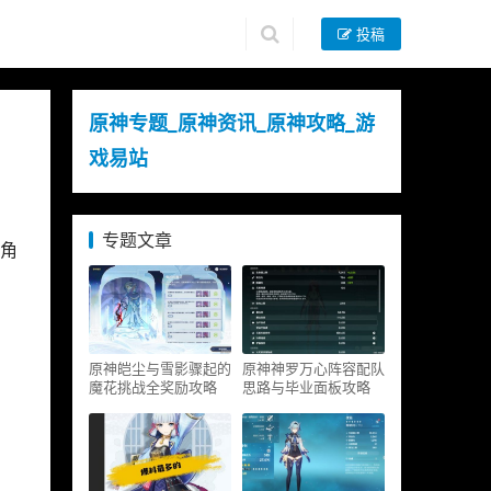
投稿
原神专题_原神资讯_原神攻略_游
戏易站
专题文章
角
原神皑尘与雪影骤起的
原神神罗万心阵容配队
魔花挑战全奖励攻略
思路与毕业面板攻略