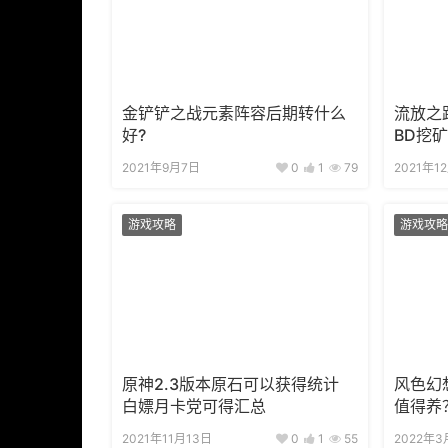
金铲铲之战元素阵容后期转什么
流放之
好?
BD挖
2021年9月7日
0
1
79
2021年1
游戏攻略
游戏攻略
原神2.3版本原石可以获得统计
风色幻
白嫖月卡党可得汇总
值得养
2021年11月13日
0
1
55
2022年3