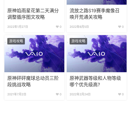
原神焰雨星花第二天满分
流放之路S19赛季魔像召
调整循序图文攻略
唤开荒通关攻略
2022年1月27日
0
2022年6月5日
0
游戏攻略
游戏攻略
原神砰砰魔球总动员三阶
原神武器等级和人物等级
段挑战攻略
哪个优先级高?
2021年7月2日
0
2022年2月24日
0