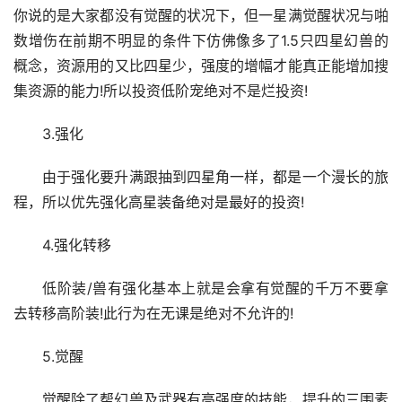
你说的是大家都没有觉醒的状况下，但一星满觉醒状况与啪
数增伤在前期不明显的条件下仿佛像多了1.5只四星幻兽​​的
概念，资源用的又比四星少，强度的增幅才能真正能增加搜
集资源的能力!所以投资低阶宠绝对不是烂投资!
3.强化
由于强化要升满跟抽到四星角一样，都是一个漫长的旅
程，所以优先强化高星装备绝对是最好的投资!
4.强化转移
低阶装/兽有强化基本上就是会拿有觉醒的千万不要拿
去转移高阶装!此行为在无课是绝对不允许的!
5.觉醒
觉醒除了帮幻兽及武器有高强度的技能，提升的三围素