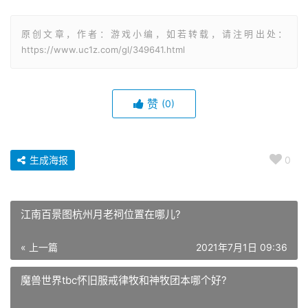
原创文章，作者：游戏小编，如若转载，请注明出处：
https://www.uc1z.com/gl/349641.html
赞
(0)
生成海报
0
江南百景图杭州月老祠位置在哪儿?
« 上一篇
2021年7月1日 09:36
魔兽世界tbc怀旧服戒律牧和神牧团本哪个好?