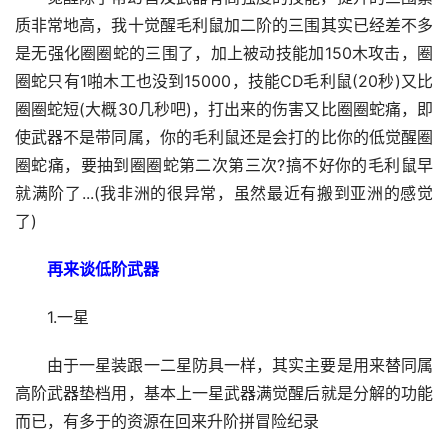
质非常地高，我十觉醒毛利鼠加二阶的三围其实已经差不多
是无强化圈圈蛇的三围了，加上被动技能加150木攻击，圈
圈蛇只有1啪木工也没到15000，技能CD毛利鼠(20秒)又比
圈圈蛇短(大概30几秒吧)，打出来的伤害又比圈圈蛇痛，即
使武器不是带同属，你的毛利鼠还是会打的比你的低觉醒圈
圈蛇痛，要抽到圈圈蛇第二次第三次?搞不好你的毛利鼠早
就满阶了...(我非洲的很异常，虽然最近有搬到亚洲的感觉
了)
再来谈低阶武器
1.一星
由于一星装跟一二星防具一样，其实主要是用来替同属
高阶武器垫档用，基本上一星武器满觉醒后就是分解的功能
而已，有多于的资源在回来升阶拼冒险纪录