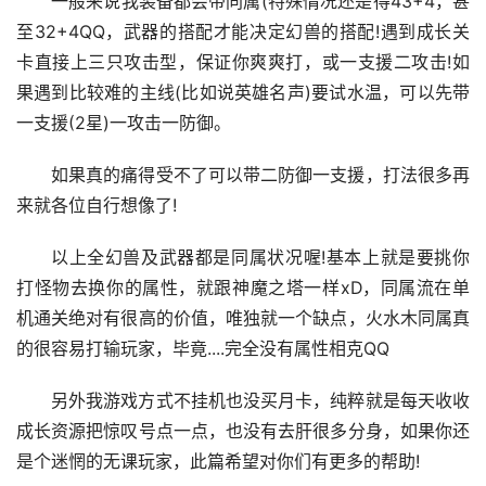
一般来说我装备都会带同属(特殊情况还是得43+4，甚
至32+4QQ，武器的搭配才能决定幻兽的搭配!遇到成长关
卡直接上三只攻击型，保证你爽爽打，或一支援二攻击!如
果遇到比较难的主线(比如说英雄名声)要试水温，可以先带
一支援(2星)一攻击一防御。
如果真的痛得受不了可以带二防御一支援，打法很多再
来就各位自行想像了!
以上全幻兽及武器都是同属状况喔!基本上就是要挑你
打怪物去换你的属性，就跟神魔之塔一样xD，同属流在单
机通关绝对有很高的价值，唯独就一个缺点，火水木同属真
的很容易打输玩家，毕竟....完全没有属性相克QQ
另外我游戏方式不挂机也没买月卡，纯粹就是每天收收
成长资源把惊叹号点一点，也没有去肝很多分身，如果你还
是个迷惘的无课玩家，此篇希望对你们有更多的帮助!