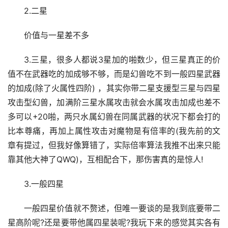
2.二星
价值与一星差不多
3.三星，很多人都说3星加的啪数少，但三星真正的价
值不在武器吃的加成够不够，而是幻兽吃不到一般四星武器
的加成(除了火属性四阶) ，其实你带二星支援型三星与四星
攻击型幻兽，加满阶三星水属攻击就会水属攻击加成也差不
多可以+20啪，两只水属幻兽在同属武器的状况下都会打的
比本尊痛，再加上属性攻击对魔物是有倍率的(我先前的文
章有提过，但我好像算错了，实际倍率算法我推不出来只能
靠其他大神了QWQ)，互相配合下，那伤害真的是惊人!
3.一般四星
一般四星价值就不赘述，但唯一要谈的是我到底要带二
星高阶呢?还是要带他属四星装呢?我玩下来的感觉其实各有