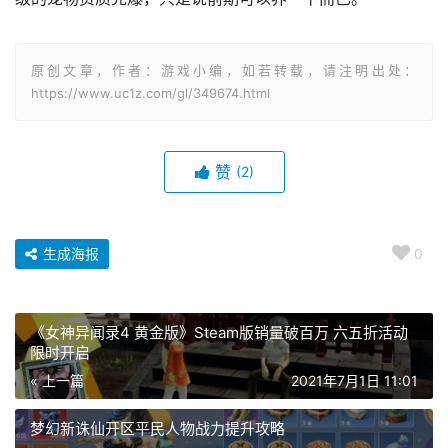
原创文章，作者：游戏小编，如若转载，请注明出处：
https://www.uc1z.com/gl/349674.html
赞
(2)
生成海报
0
《女神异闻录4 黄金版》Steam版销量破百万 六五折活动
限时开启
« 上一篇
2021年7月1日 11:01
梦幻新诛仙开区平民人物战力提升攻略