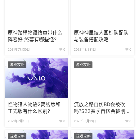
原神踏鞴物语终章带什么
原神神里绫人国标队配队
阵容好 终幕有哪些怪?
与装备搭配攻略
2021年7月30日
0
2022年3月31日
0
游戏攻略
游戏攻略
怪物猎人物语2离线版和
流放之路自伤BD会被砍
正式版有什么区别?
吗?S22赛季自伤会被削弱
吗?
2021年7月13日
0
2023年3月13日
0
游戏攻略
游戏攻略