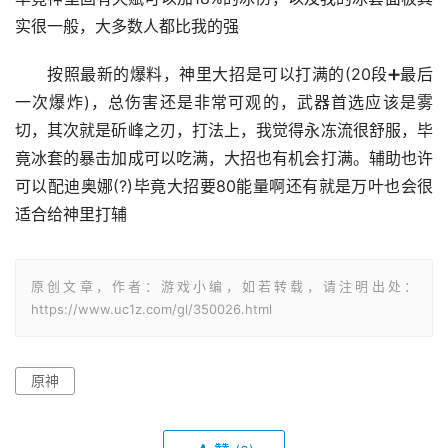
按照最新的爆料，神里大招是可以打满的(20段➕最后
一次爆炸)，总伤害还是非常可观的，武器首选应该是雾
切，其次就是斫峰之刃，打法上，我觉得永冻流很舒服，毕
竟冰套的暴击加成可以吃满，大招也有机会打满。辅助也许
可以配迪奥娜(?)毕竟大招要80能量啊还有就是万叶也会很
适合给神里打辅
原创文章，作者：游戏小编，如若转载，请注明出处：
https://www.uc1z.com/gl/350026.html
原神
赞
(0)