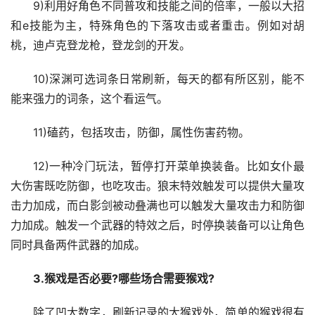
9)利用好角色不同普攻和技能之间的倍率，一般以大招
和e技能为主，特殊角色的下落攻击或者重击。例如对胡
桃，迪卢克登龙枪，登龙剑的开发。
10)深渊可选词条日常刷新，每天的都有所区别，能不
能来强力的词条，这个看运气。
11)磕药，包括攻击，防御，属性伤害药物。
12)一种冷门玩法，暂停打开菜单换装备。比如女仆最
大伤害既吃防御，也吃攻击。狼末特效触发可以提供大量攻
击力加成，而白影剑被动叠满也可以触发大量攻击力和防御
力加成。触发一个武器的特效之后，时停换装备可以让角色
同时具备两件武器的加成。
3.猴戏是否必要?哪些场合需要猴戏?
除了凹大数字，刷新记录的大猴戏外，简单的猴戏很有