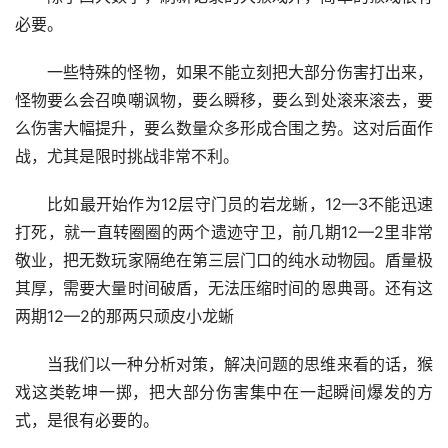
必要。
一些特殊的怪物，如果不能立刻把大部分伤害打出来，
怪物要么会召唤嘲讽物，要么瞬移，要么到处滚来滚去，要
么伤害大幅提升，要么数量众多形成合围之势。这对后面作
战，尤其是限时挑战非常不利。
比如最开始作为12层守门员的岩龙蜥，12—3不能迅速
打死，就一直转圈圈的两个遗迹守卫，前几期12—2里非常
敬业，把无数玩家隔绝在第三层门口的纯水动物园。盾量极
其厚，需要大量时间破盾，无法压缩时间的恩典哥。还有这
两期12—2的那两只顽皮小龙蜥
当我们以一种分析对策，解决问题的思维来看的话，猴
戏这类乾坤一掷，把大部分伤害集中在一起瞬间爆发的方
式，是很有必要的。