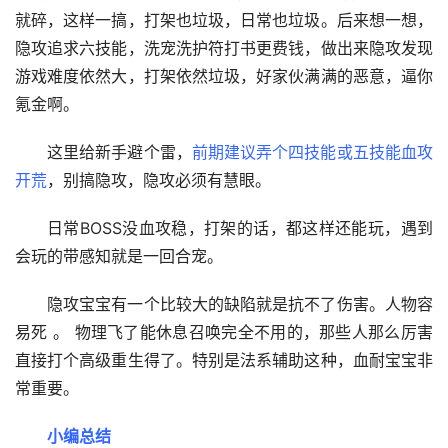
就碎，这样一搞，打架也垃圾，日常也垃圾。后来想一想，
隐攻追求六技能，洗宠洗护符打书更费钱，做出来隐攻发现
游戏难度依然大，打架依然垃圾，好家伙满满的恶意，逼你
氪金啊。
这里给新手避个雷，
前期建议弄个四技能或五技能血攻
开荒
，别搞隐攻，隐攻必须有慧眼。
日常BOSS没血攻稳，打架的话，都这样还能玩，遇到
会玩的带感知就是一回合宠。
隐攻宝宝有一个比较大的缺陷就是抗不了伤害。人物容
易死 。 物理飞了能休息召唤完全不用的，那些人那么厉害
直接打个高级重生得了。特别是法系辅助这种，血耐宝宝非
常重要。
小编总结