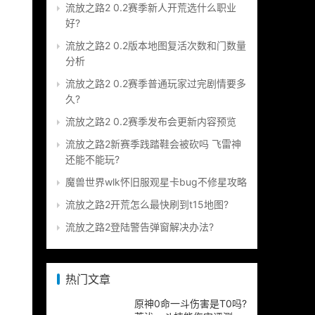
流放之路2 0.2赛季新人开荒选什么职业
好?
流放之路2 0.2版本地图复活次数和门数量
分析
流放之路2 0.2赛季普通玩家过完剧情要多
久?
流放之路2 0.2赛季发布会更新内容预览
流放之路2新赛季践踏鞋会被砍吗 飞雷神
还能不能玩?
魔兽世界wlk怀旧服观星卡bug不修星攻略
流放之路2开荒怎么最快刷到t15地图?
流放之路2登陆警告弹窗解决办法?
热门文章
原神0命一斗伤害是T0吗?