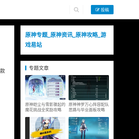
投稿
原神专题_原神资讯_原神攻略_游
戏易站
专题文章
这款
原神皑尘与雪影骤起的
原神神罗万心阵容配队
魔花挑战全奖励攻略
思路与毕业面板攻略
。