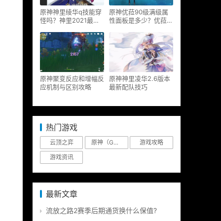
原神神里绫华q技能穿
原神优菈90级满级属
怪吗？神里2021最新
性面板是多少？优菈大
改动视频一览
招高输出手法
原神聚变反应和增幅反
原神神里凌华2.6版本
应机制与区别攻略
最新配队技巧
热门游戏
云顶之弈
原神（Genshin Impact）
游戏攻略
游戏资讯
最新文章
流放之路2赛季后期通货换什么保值?