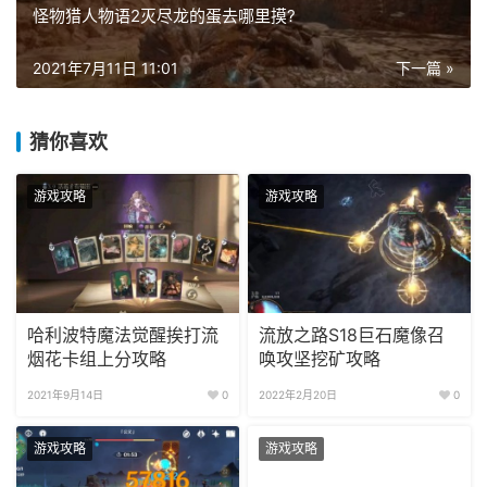
怪物猎人物语2灭尽龙的蛋去哪里摸?
2021年7月11日 11:01
下一篇 »
猜你喜欢
游戏攻略
游戏攻略
哈利波特魔法觉醒挨打流
流放之路S18巨石魔像召
烟花卡组上分攻略
唤攻坚挖矿攻略
2021年9月14日
0
2022年2月20日
0
游戏攻略
游戏攻略