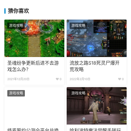
猜你喜欢
游戏攻略
游戏攻略
圣魂纷争更新后进不去游
流放之路S18死灵尸爆开
戏怎么办？
荒攻略
2021年12月20日
0
2022年2月10日
0
游戏攻略
游戏攻略
终焉誓约公测全平台兑换
哈利波特魔法觉醒手残玩