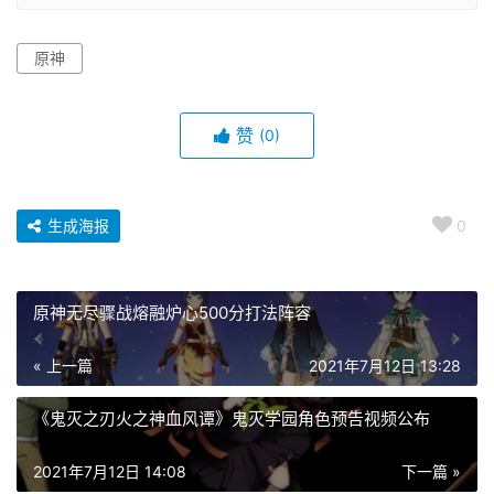
原神
赞
(0)
生成海报
0
原神无尽骤战熔融炉心500分打法阵容
« 上一篇
2021年7月12日 13:28
《鬼灭之刃火之神血风谭》鬼灭学园角色预告视频公布
2021年7月12日 14:08
下一篇 »