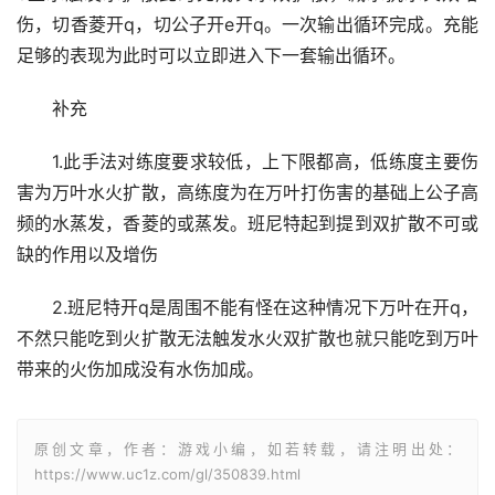
伤，切香菱开q，切公子开e开q。一次输出循环完成。充能
足够的表现为此时可以立即进入下一套输出循环。
补充
1.此手法对练度要求较低，上下限都高，低练度主要伤
害为万叶水火扩散，高练度为在万叶打伤害的基础上公子高
频的水蒸发，香菱的或蒸发。班尼特起到提到双扩散不可或
缺的作用以及增伤
2.班尼特开q是周围不能有怪在这种情况下万叶在开q，
不然只能吃到火扩散无法触发水火双扩散也就只能吃到万叶
带来的火伤加成没有水伤加成。
原创文章，作者：游戏小编，如若转载，请注明出处：
https://www.uc1z.com/gl/350839.html