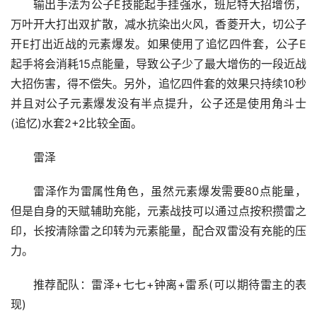
输出手法为公子E技能起手挂强水，班尼特大招增伤，
万叶开大打出双扩散，减水抗染出火风，香菱开大，切公子
开E打出近战的元素爆发。如果使用了追忆四件套，公子E
起手将会消耗15点能量，导致公子少了最大增伤的一段近战
大招伤害，得不偿失。另外，追忆四件套的效果只持续10秒
并且对公子元素爆发没有半点提升，公子还是使用角斗士
(追忆)水套2+2比较全面。
雷泽
雷泽作为雷属性角色，虽然元素爆发需要80点能量，
但是自身的天赋辅助充能，元素战技可以通过点按积攒雷之
印，长按清除雷之印转为元素能量，配合双雷没有充能的压
力。
推荐配队：雷泽+七七+钟离+雷系(可以期待雷主的表
现)