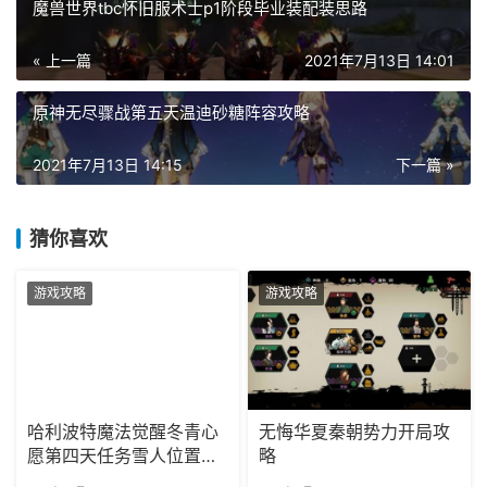
魔兽世界tbc怀旧服术士p1阶段毕业装配装思路
« 上一篇
2021年7月13日 14:01
原神无尽骤战第五天温迪砂糖阵容攻略
2021年7月13日 14:15
下一篇 »
猜你喜欢
游戏攻略
游戏攻略
哈利波特魔法觉醒冬青心
无悔华夏秦朝势力开局攻
愿第四天任务雪人位置攻
略
略