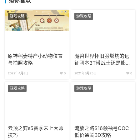
猜你喜欢
游戏攻略
游戏攻略
原神稻妻特产小动物位置
魔兽世界怀旧服燃烧的远
与拍照攻略
征团本3T带战士还是熊德
还是骑士?
2022年4月8日
0
2021年6月25日
0
游戏攻略
游戏攻略
云顶之弈s5赛季末上大师
流放之路S16领袖弓COC
技巧
低价通关BD攻略