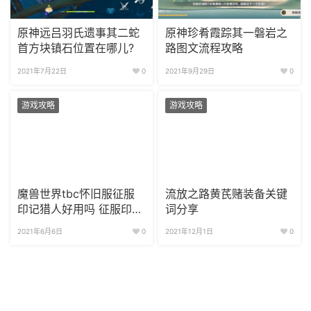
原神远吕羽氏遗事其二蛇
原神珍肴霞踪其一磐岩之
首方块镇石位置在哪儿?
路图文流程攻略
2021年7月22日
0
2021年9月29日
0
游戏攻略
游戏攻略
魔兽世界tbc怀旧服征服
流放之路黄芪赌装备关键
印记猎人好用吗 征服印记
词分享
猎人实战评测
2021年6月6日
0
2021年12月1日
0