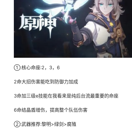
①:核心命座:2，3，6
2命大招伤害能吃到防御力加成
3命加三级e技能在我看来是纯后台流最重要的命座
6命结晶盾增伤，提高整个队伍伤害
②:武器推荐:黎明>绿剑>腐殖