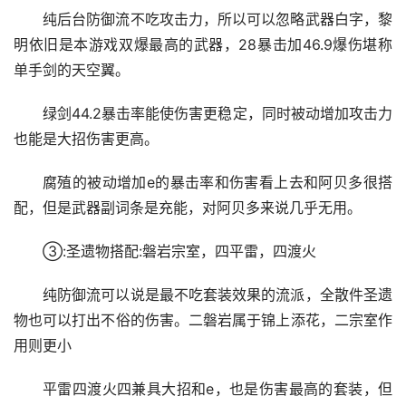
纯后台防御流不吃攻击力，所以可以忽略武器白字，黎
明依旧是本游戏双爆最高的武器，28暴击加46.9爆伤堪称
单手剑的天空翼。
绿剑44.2暴击率能使伤害更稳定，同时被动增加攻击力
也能是大招伤害更高。
腐殖的被动增加e的暴击率和伤害看上去和阿贝多很搭
配，但是武器副词条是充能，对阿贝多来说几乎无用。
③:圣遗物搭配:磐岩宗室，四平雷，四渡火
纯防御流可以说是最不吃套装效果的流派，全散件圣遗
物也可以打出不俗的伤害。二磐岩属于锦上添花，二宗室作
用则更小
平雷四渡火四兼具大招和e，也是伤害最高的套装，但