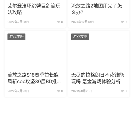
艾尔登法环跳劈巨剑流玩
流放之路2地图用完了怎
法攻略
么办?
2022年2月28日
0
2024年12月13日
0
游戏攻略
游戏攻略
流放之路S18赛季酋长旋
无尽的拉格朗日不花钱能
风斩coc攻坚30层BD推荐
玩吗 氪金游戏体验分析
造价仅10e
2022年2月23日
0
2021年8月25日
0