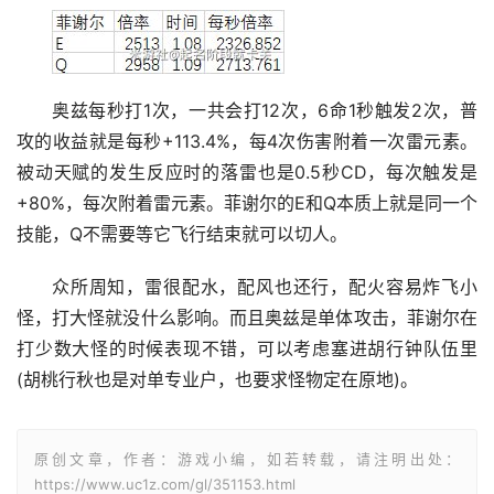
奥兹每秒打1次，一共会打12次，6命1秒触发2次，普
攻的收益就是每秒+113.4%，每4次伤害附着一次雷元素。
被动天赋的发生反应时的落雷也是0.5秒CD，每次触发是
+80%，每次附着雷元素。菲谢尔的E和Q本质上就是同一个
技能，Q不需要等它飞行结束就可以切人。
众所周知，雷很配水，配风也还行，配火容易炸飞小
怪，打大怪就没什么影响。而且奥兹是单体攻击，菲谢尔在
打少数大怪的时候表现不错，可以考虑塞进胡行钟队伍里
(胡桃行秋也是对单专业户，也要求怪物定在原地)。
原创文章，作者：游戏小编，如若转载，请注明出处：
https://www.uc1z.com/gl/351153.html