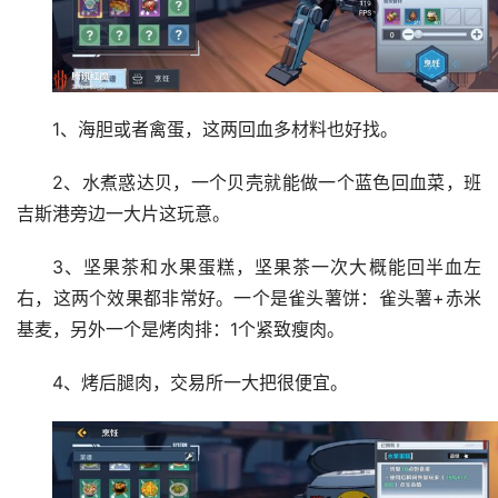
1、海胆或者禽蛋，这两回血多材料也好找。
2、水煮惑达贝，一个贝壳就能做一个蓝色回血菜，班
吉斯港旁边一大片这玩意。
3、坚果茶和水果蛋糕，坚果茶一次大概能回半血左
右，这两个效果都非常好。一个是雀头薯饼：雀头薯+赤米
基麦，另外一个是烤肉排：1个紧致瘦肉。
4、烤后腿肉，交易所一大把很便宜。