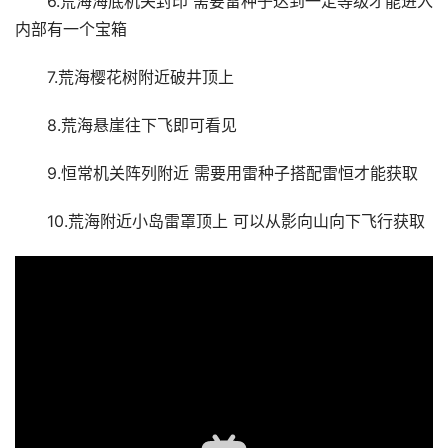
6.荒海海底机关封印 需要雷种子达到一定等级才能进入 
内部有一个宝箱
7.荒海樱花树附近破井顶上
8.荒海悬崖往下飞即可看见
9.恒常机关阵列附近 需要用雷种子搭配雷恒才能获取
10.荒海附近小岛雷罩顶上 可以从影向山向下飞行获取