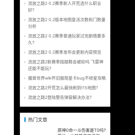
流放之路2 0.2赛季新人开荒选什么职业
好?
流放之路2 0.2版本地图复活次数和门数量
分析
流放之路2 0.2赛季普通玩家过完剧情要多
久?
流放之路2 0.2赛季发布会更新内容预览
流放之路2新赛季践踏鞋会被砍吗 飞雷神
还能不能玩?
魔兽世界wlk怀旧服观星卡bug不修星攻略
流放之路2开荒怎么最快刷到t15地图?
流放之路2登陆警告弹窗解决办法?
热门文章
原神0命一斗伤害是T0吗?