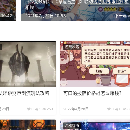
《少女歌剧》x《命运石之门》联动活动上线 限定四星
相赠
10:42
2021年7月22日 10:53
下一篇 
游戏攻略
法环跳劈巨剑流玩法攻略
可口的披萨价格战怎么赚钱？
月28日
0
1
259
2022年4月28日
0
0
8
游戏攻略