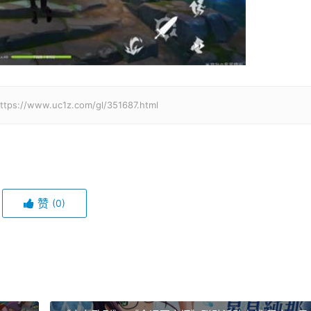
w.uc1z.com/gl/351687.html
赞
(0)