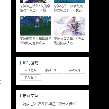
原神神里绫华q技能穿
原神优菈90级满级属
怪吗？神里2021最新
性面板是多少？优菈大
改动视频一览
招高输出手法
原神聚变反应和增幅反
原神神里凌华2.6版本
应机制与区别攻略
最新配队技巧
热门游戏
云顶之弈
原神（Genshin Impact）
游戏攻略
游戏资讯
在
最新文章
流放之路2赛季后期通货换什么保值?