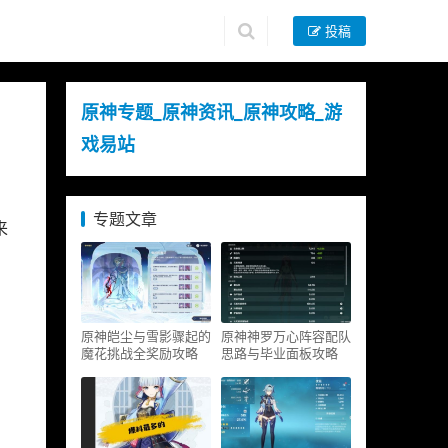
投稿
原神专题_原神资讯_原神攻略_游
戏易站
专题文章
来
原神皑尘与雪影骤起的
原神神罗万心阵容配队
魔花挑战全奖励攻略
思路与毕业面板攻略