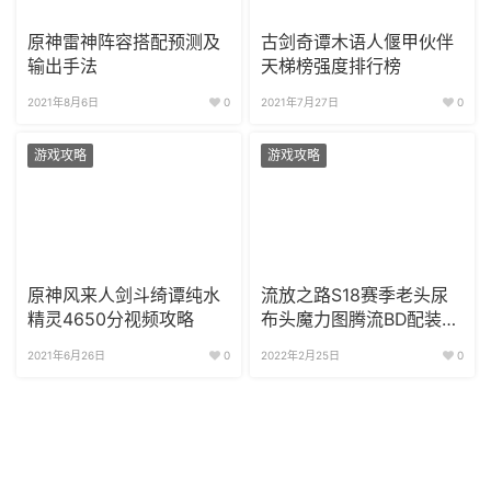
原神雷神阵容搭配预测及
古剑奇谭木语人偃甲伙伴
输出手法
天梯榜强度排行榜
2021年8月6日
0
2021年7月27日
0
游戏攻略
游戏攻略
原神风来人剑斗绮谭纯水
流放之路S18赛季老头尿
精灵4650分视频攻略
布头魔力图腾流BD配装天
赋攻略
2021年6月26日
0
2022年2月25日
0