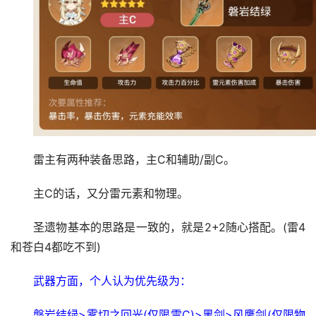
雷主有两种装备思路，主C和辅助/副C。
主C的话，又分雷元素和物理。
圣遗物基本的思路是一致的，就是2+2随心搭配。(雷4
和苍白4都吃不到)
武器方面，个人认为优先级为：
磐岩结绿>雾切之回光(仅限雷C)>黑剑>风鹰剑(仅限物