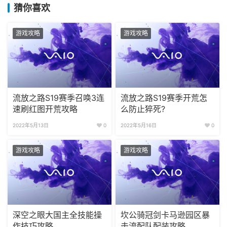
猜你喜欢
游戏攻略
游戏攻略
流放之路S19赛季召唤3连
流放之路S19赛季开荒怎
速刷红图开荒攻略
么防止猝死?
2022年5月13日
0
2022年5月16日
0
游戏攻略
游戏攻略
深空之眼大国主全技能操
坎公骑冠剑卡马逊园区暴
作技巧攻略
击流配队配装攻略