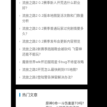
流放之路2 0.2赛季新人开荒选什么职业
好?
流放之路2 0.2版本地图复活次数和门数量
分析
流放之路2 0.2赛季普通玩家过完剧情要多
久?
流放之路2 0.2赛季发布会更新内容预览
流放之路2新赛季践踏鞋会被砍吗 飞雷神
还能不能玩?
魔兽世界wlk怀旧服观星卡bug不修星攻略
流放之路2开荒怎么最快刷到t15地图?
流放之路2登陆警告弹窗解决办法?
热门文章
原神0命一斗伤害是T0吗?