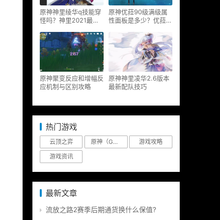
原神神里绫华q技能穿
原神优菈90级满级属
怪吗？神里2021最新
性面板是多少？优菈大
改动视频一览
招高输出手法
原神聚变反应和增幅反
原神神里凌华2.6版本
应机制与区别攻略
最新配队技巧
热门游戏
云顶之弈
原神（Genshin Impact）
游戏攻略
游戏资讯
最新文章
流放之路2赛季后期通货换什么保值?