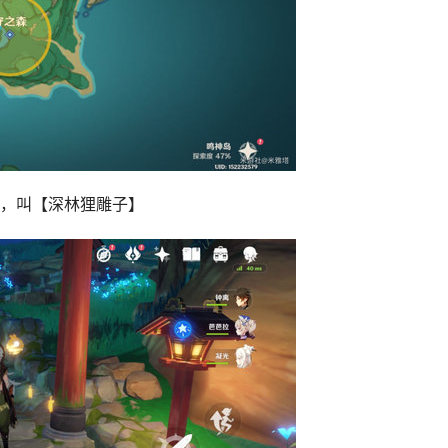
，叫【深林狸雕子】