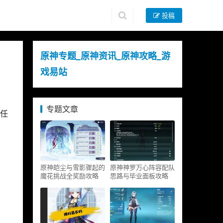
投稿
原神专题_原神资讯_原神攻略_游
戏易站
专题文章
任
原神皑尘与雪影骤起的
原神神罗万心阵容配队
魔花挑战全奖励攻略
思路与毕业面板攻略