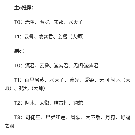
主c推荐：
T0：赤夜、魔罗、末那、水天子
T1：云叠、凌霄君、姜樱（大师）
副c：
T0：沉君、云叠、凌霄君、无间·凌霄君
T1：百里屠苏、水天子、流光、爱染、无间·阿木（大
师）、鹤九（大师）
T2：阿木、太徵、喵古打、钩蛇
T3：司徒笙、尸罗红莲、凰烈、大不敬、月狩、蜉蝣
之羽