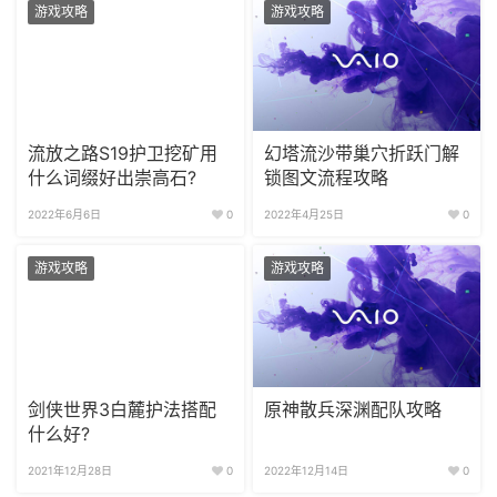
游戏攻略
游戏攻略
流放之路S19护卫挖矿用
幻塔流沙带巢穴折跃门解
什么词缀好出崇高石?
锁图文流程攻略
2022年6月6日
0
2022年4月25日
0
游戏攻略
游戏攻略
剑侠世界3白麓护法搭配
原神散兵深渊配队攻略
什么好?
2021年12月28日
0
2022年12月14日
0