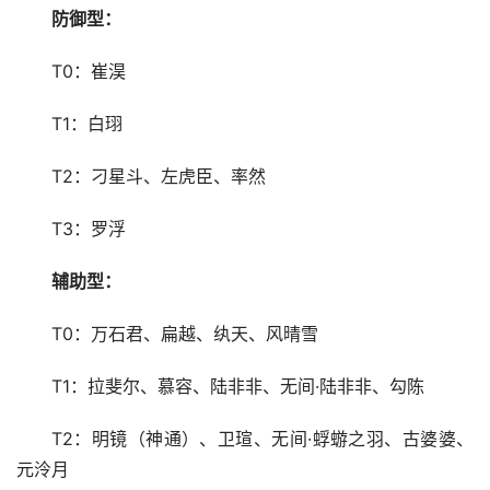
防御型：
T0：崔淏
T1：白珝
T2：刁星斗、左虎臣、率然
T3：罗浮
辅助型：
T0：万石君、扁越、纨天、风晴雪
T1：拉斐尔、慕容、陆非非、无间·陆非非、勾陈
T2：明镜（神通）、卫瑄、无间·蜉蝣之羽、古婆婆、
元泠月