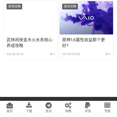
游戏攻略
游戏攻略
武林闲侠金木火水系核心
原神1.6属性收益那个更
养成攻略
好?
2022年1月7日
0
2021年7月18日
0
Copyright © 2020
游戏易站
版权所有
鄂ICP备2022019269号-1
网站地图
首页
下载
资讯
攻略
评测
专题