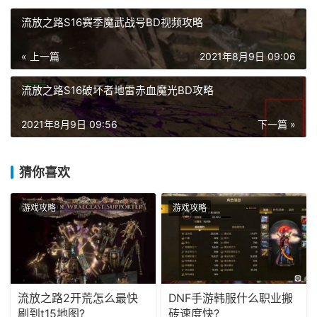
流放之路S16赛季魔武战号BD视频攻略
« 上一篇
2021年8月9日 09:06
流放之路S16破坏者地雷赤血魔光BD攻略
2021年8月9日 09:56
下一篇 »
猜你喜欢
游戏攻略
游戏攻略
流放之路2开荒怎么最快
DNF手游韩服什么职业搬
刷到t15地图?
砖速度快?