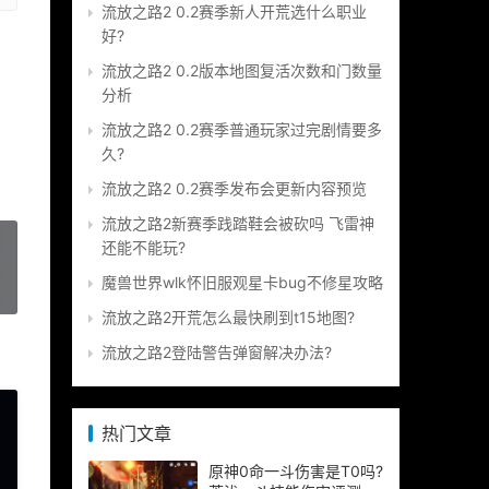
流放之路2 0.2赛季新人开荒选什么职业
好?
流放之路2 0.2版本地图复活次数和门数量
分析
流放之路2 0.2赛季普通玩家过完剧情要多
久?
流放之路2 0.2赛季发布会更新内容预览
流放之路2新赛季践踏鞋会被砍吗 飞雷神
还能不能玩?
魔兽世界wlk怀旧服观星卡bug不修星攻略
»
流放之路2开荒怎么最快刷到t15地图?
流放之路2登陆警告弹窗解决办法?
热门文章
原神0命一斗伤害是T0吗?