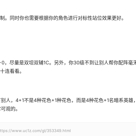
制。同时你也需要根据你的角色进行对标性站位效果更好。
5+0，尽量是双坦双辅1C。另外，你30级不到让别人帮你配阵毫
十连看看。
别人，4+1不是4种花色+1种花色，而是4种花色+1名暗系英雄
常可观的。
w.uc1z.com/gl/353349.html