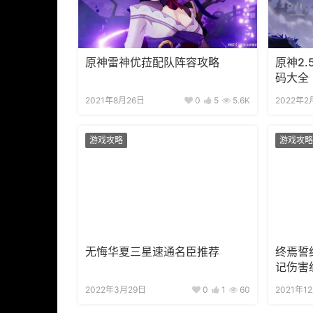
原神雷神优菈配队阵容攻略
原神2
码大全
2021年8月26日
0
5
5.6K
2022年2
游戏攻略
游戏攻略
无悔华夏三星速通名臣推荐
终焉誓
记伤害
2022年3月29日
0
1
60
2021年1