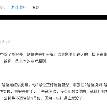
资讯
游戏攻略
专题
阅读 56
中除了阵容外，站位也是对于战斗结果影响比较大的。接下来我
，给你一些基本的参考原则。
1号位是红桃史进，你2号位正好是鲁智深，那就把2号位换到1
方C位，最好是射手，上去就突脸，没有明显C位的，就对标对
，公孙胜不适合站4号位，因为一头扎进去就没了。