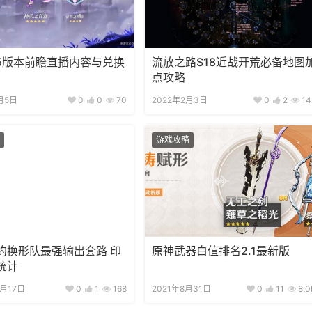
.5版本前瞻直播内容与兑换
流放之路S18近战开荒必备地图
点攻略
月5日
0
0
70
2022年2月3日
0
2
14
游戏攻略
约换形队最强输出套路 印
原神武器白值排名2.1最新版
统计
2月17日
0
1
168
2021年8月31日
0
11
8.0