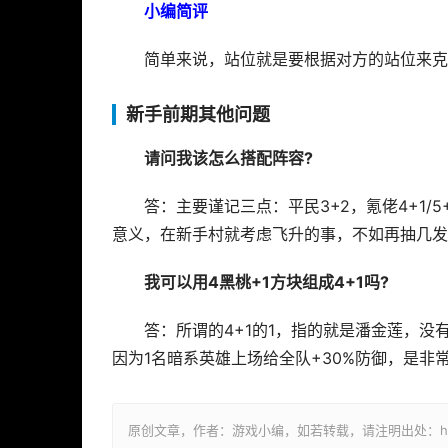
小编简评
简单来说，站位就是要根据对方的站位来克
新手前期其他问题
请问我该怎么搭配阵容?
答：主要谨记三点：平民3+2，氪佬4+1/
意义，在新手村就考虑飞升的事，不如再抽几发
我可以用4黑桃+1方块组成4+1吗?
答：所谓的4+1的1，指的就是潘金莲，没有
因为1名暗系英雄上场给全队+30%防御，是非
原创文章，作者：游戏小编，如若转载，请注明出处：https://ww