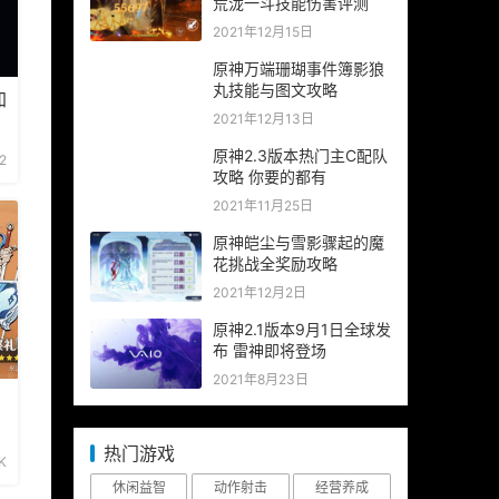
荒泷一斗技能伤害评测
2021年12月15日
原神万端珊瑚事件簿影狼
丸技能与图文攻略
加
2021年12月13日
原神2.3版本热门主C配队
2
攻略 你要的都有
2021年11月25日
原神皑尘与雪影骤起的魔
花挑战全奖励攻略
2021年12月2日
原神2.1版本9月1日全球发
布 雷神即将登场
2021年8月23日
热门游戏
K
休闲益智
动作射击
经营养成