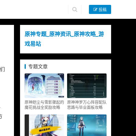
投稿
原神专题_原神资讯_原神攻略_游
戏易站
专题文章
们
原神皑尘与雪影骤起的
原神神罗万心阵容配队
魔花挑战全奖励攻略
思路与毕业面板攻略
号
方