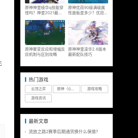
原神神里绫华q技能穿
原神优菈90级满级属
怪吗？神里2021最新
性面板是多少？优菈大
改动视频一览
招高输出手法
原神聚变反应和增幅反
原神神里凌华2.6版本
应机制与区别攻略
最新配队技巧
无
热门游戏
云顶之弈
原神（Genshin Impact）
游戏攻略
游戏资讯
，
最新文章
流放之路2赛季后期通货换什么保值?