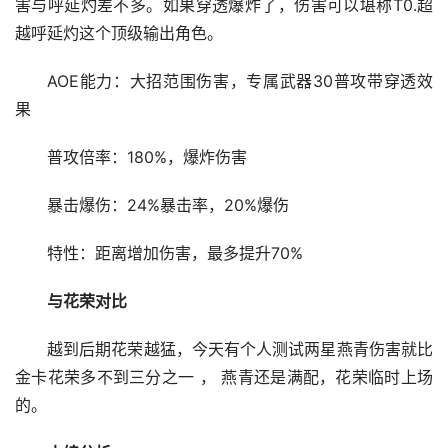
害与呼延灼差不多。如果穿透爆炸了，伤害可以堪称T0.超
越呼延灼这个顶级输出角色。
AOE能力：大招范围伤害，专属武器30普攻带穿透效
果
普攻倍率：180%，爆炸伤害
暴击爆伤：24%暴击率，20%爆伤
特性：距离增加伤害，最多提升70%
与花荣对比
越到后期花荣越猛，今天有个人测试两星燕青伤害就比 
金卡花荣多不到三分之一 ， 燕青还是满配，花荣临时上场
的。