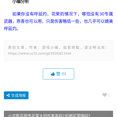
小编分析
如果你没有呼延灼、花荣的情况下，哪怕没有30专属
武器，燕青也可以用，只是伤害略低一些，也几乎可以媲美
呼延灼。
原创文章，作者：游戏小编，如若转载，请注明出处：
https://www.uc1z.com/gl/353543.html
赞
(1)
生成海报
0
小浣熊百将传花荣大招伤害高吗?后期花荣强吗?