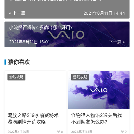
« 上一篇
2021年8月11日 14:44
小浣熊百将传4系输出哪个好用?
2021年8月11日 15:01
下一篇 »
猜你喜欢
游戏攻略
游戏攻略
流放之路S19季前赛秘术
怪物猎人物语2通关后找
漩涡剧情开荒攻略
不到队友怎么办?
2022年4月20日
0
2021年7月13日
0