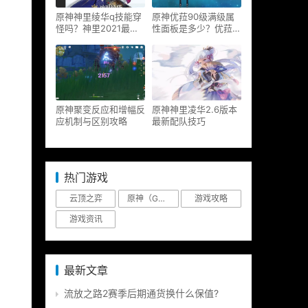
原神神里绫华q技能穿
原神优菈90级满级属
怪吗？神里2021最新
性面板是多少？优菈大
改动视频一览
招高输出手法
原神聚变反应和增幅反
原神神里凌华2.6版本
应机制与区别攻略
最新配队技巧
热门游戏
云顶之弈
原神（Genshin Impact）
游戏攻略
游戏资讯
最新文章
流放之路2赛季后期通货换什么保值?