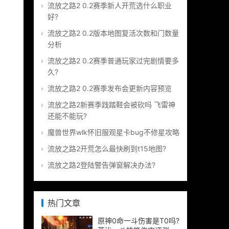
流放之路2 0.2赛季新人开荒选什么职业
好?
流放之路2 0.2版本地图复活次数和门数量
分析
流放之路2 0.2赛季普通玩家过完剧情要多
久?
流放之路2 0.2赛季发布会更新内容预览
流放之路2新赛季践踏鞋会被砍吗 飞雷神
还能不能玩?
魔兽世界wlk怀旧服观星卡bug不修星攻略
流放之路2开荒怎么最快刷到t15地图?
流放之路2登陆警告弹窗解决办法?
热门文章
原神0命一斗伤害是T0吗?