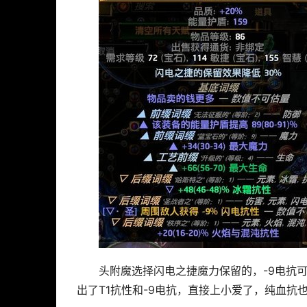
头附魔选择闪电之捷魔力保留的，-9电抗可
出了T1抗性和-9电抗，直接上小爱了，纯血抗也