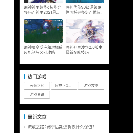
原神神里绫华q技能穿
原神优菈90级满级属
怪吗？神里2021最新
性面板是多少？优菈大
改动视频一览
招高输出手法
原神聚变反应和增幅反
原神神里凌华2.6版本
应机制与区别攻略
最新配队技巧
热门游戏
云顶之弈
原神（Genshin Impact）
游戏攻略
游戏资讯
最新文章
流放之路2赛季后期通货换什么保值?