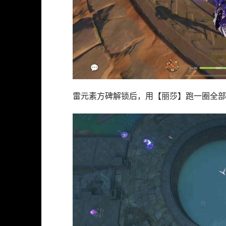
雷元素方碑解锁后，用【丽莎】跑一圈全部