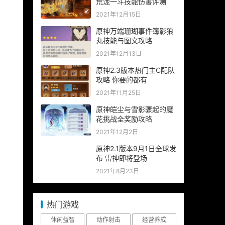
荒泷一斗技能伤害评测
2021年12月15日
原神万端珊瑚事件簿影狼
丸技能与图文攻略
2021年12月13日
原神2.3版本热门主C配队
攻略 你要的都有
2021年11月25日
原神皑尘与雪影骤起的魔
花挑战全奖励攻略
2021年12月2日
原神2.1版本9月1日全球发
布 雷神即将登场
2021年8月23日
热门游戏
休闲益智
动作射击
经营养成