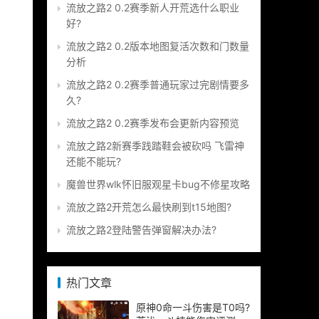
流放之路2 0.2赛季新人开荒选什么职业
好?
流放之路2 0.2版本地图复活次数和门数量
分析
流放之路2 0.2赛季普通玩家过完剧情要多
久?
流放之路2 0.2赛季发布会更新内容预览
流放之路2新赛季践踏鞋会被砍吗 飞雷神
还能不能玩?
魔兽世界wlk怀旧服观星卡bug不修星攻略
流放之路2开荒怎么最快刷到t15地图?
流放之路2登陆警告弹窗解决办法?
热门文章
原神0命一斗伤害是T0吗?