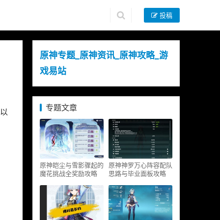
投稿
原神专题_原神资讯_原神攻略_游
戏易站
专题文章
以
原神皑尘与雪影骤起的
原神神罗万心阵容配队
魔花挑战全奖励攻略
思路与毕业面板攻略