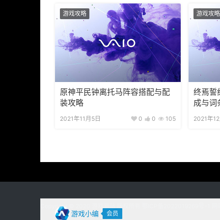
游戏攻略
游戏攻略
原神平民钟离托马阵容搭配与配
终焉誓
装攻略
成与词
2021年11月5日
0
0
105
2021年1
Copyright © 2020
游戏易站
版权所有
鄂ICP备2022019269号-1
网
游戏小编
会员