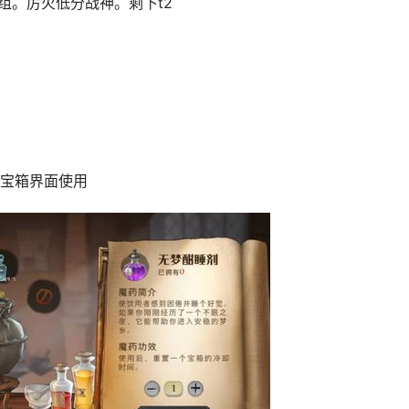
组。厉火低分战神。剩下t2
宝箱界面使用