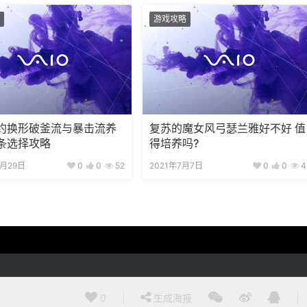
游戏攻略
约换形破釜流与暴击流养
复苏的魔女风弓瑟兰雅好不好 值
条选择攻略
得培养吗?
2月29日
0
0
52
2021年7月7日
0
0
4
站地图
0
生成海报