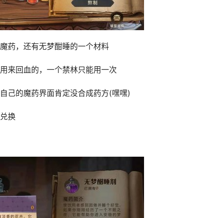
魔药，还有无梦酣睡的一个材料
用来回血的，一个禁林只能用一次
自己的魔药界面肯定没合成药方(嘿嘿)
兑换