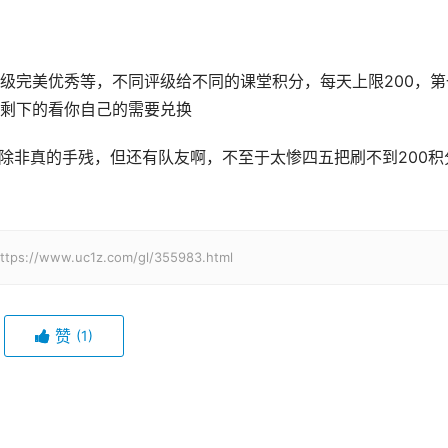
级完美优秀等，不同评级给不同的课堂积分，每天上限200，第
剩下的看你自己的需要兑换
，除非真的手残，但还有队友啊，不至于太惨四五把刷不到200积
w.uc1z.com/gl/355983.html
赞
(1)