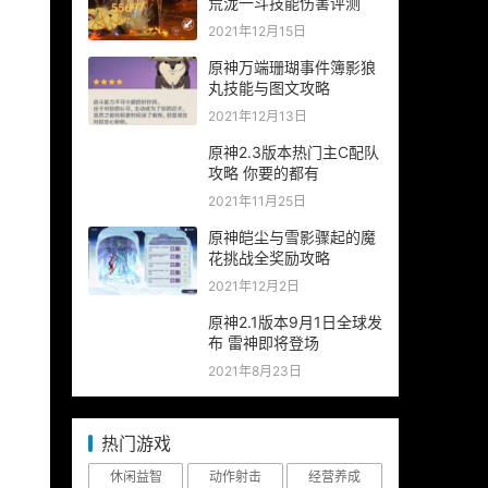
荒泷一斗技能伤害评测
2021年12月15日
原神万端珊瑚事件簿影狼
丸技能与图文攻略
2021年12月13日
原神2.3版本热门主C配队
攻略 你要的都有
2021年11月25日
原神皑尘与雪影骤起的魔
花挑战全奖励攻略
2021年12月2日
原神2.1版本9月1日全球发
布 雷神即将登场
2021年8月23日
热门游戏
休闲益智
动作射击
经营养成