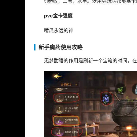
t1赫敏，三宝，水牢。泛用强玩啥都能塞卡
pve金卡强度
啃瓜永远的神
新手魔药使用攻略
无梦酣睡的作用是刷新一个宝箱的时间，在