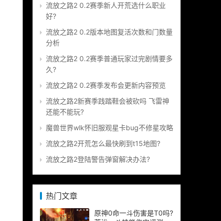
流放之路2 0.2赛季新人开荒选什么职业
好?
流放之路2 0.2版本地图复活次数和门数量
分析
流放之路2 0.2赛季普通玩家过完剧情要多
久?
流放之路2 0.2赛季发布会更新内容预览
流放之路2新赛季践踏鞋会被砍吗 飞雷神
还能不能玩?
魔兽世界wlk怀旧服观星卡bug不修星攻略
流放之路2开荒怎么最快刷到t15地图?
流放之路2登陆警告弹窗解决办法?
热门文章
原神0命一斗伤害是T0吗?