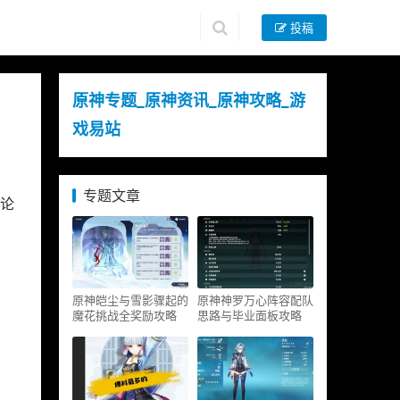
投稿
原神专题_原神资讯_原神攻略_游
戏易站
专题文章
论
原神皑尘与雪影骤起的
原神神罗万心阵容配队
魔花挑战全奖励攻略
思路与毕业面板攻略