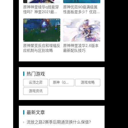
原神神里绫华q技能穿
原神优菈90级满级属
怪吗？神里2021最新
性面板是多少？优菈大
改动视频一览
招高输出手法
原神聚变反应和增幅反
原神神里凌华2.6版本
应机制与区别攻略
最新配队技巧
热门游戏
云顶之弈
原神（Genshin Impact）
游戏攻略
游戏资讯
最新文章
流放之路2赛季后期通货换什么保值?