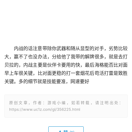
内战的话注意带除你武器和随从显型的对手，劣势比较
大，赢不了也没办法，分给他了我带的解牌很多，就是去打
贝拉的，内战主要是伙伴卡要用的快，最后海格能否比对面
早上车很关键，比对面更稳的打一套烟花后苟活打雷是致胜
关键。多的细节就是技能要准，网速要好
原创文章，作者：游戏小编，如若转载，请注明出处：
https://www.uc1z.com/gl/356225.html