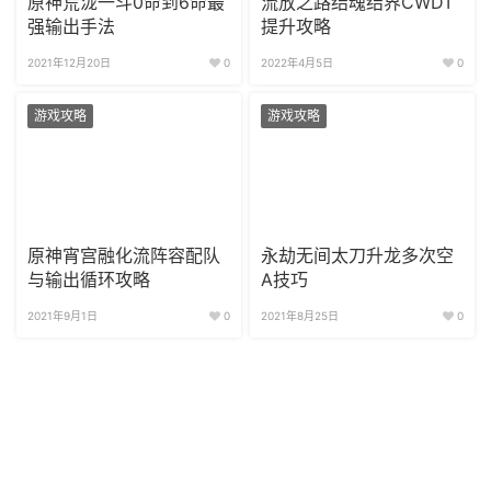
原神荒泷一斗0命到6命最
流放之路结魂结界CWDT
强输出手法
提升攻略
2021年12月20日
0
2022年4月5日
0
游戏攻略
游戏攻略
原神宵宫融化流阵容配队
永劫无间太刀升龙多次空
与输出循环攻略
A技巧
2021年9月1日
0
2021年8月25日
0