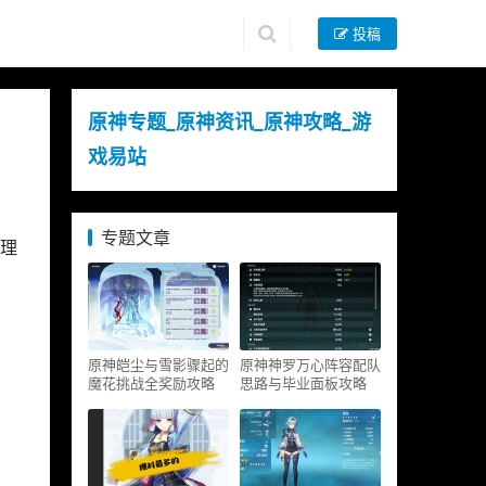
投稿
原神专题_原神资讯_原神攻略_游
戏易站
专题文章
理
原神皑尘与雪影骤起的
原神神罗万心阵容配队
魔花挑战全奖励攻略
思路与毕业面板攻略