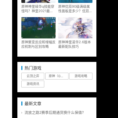
原神神里绫华q技能穿
原神优菈90级满级属
怪吗？神里2021最新
性面板是多少？优菈大
改动视频一览
招高输出手法
原神聚变反应和增幅反
原神神里凌华2.6版本
应机制与区别攻略
最新配队技巧
热门游戏
云顶之弈
原神（Genshin Impact）
游戏攻略
游戏资讯
最新文章
流放之路2赛季后期通货换什么保值?