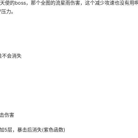
使的boss，那个全图的流星雨伤害，这个减少攻速也没有用啊
疗压力。
益不会消失
暴击伤害
加5层，暴击后消失(紫色函数)