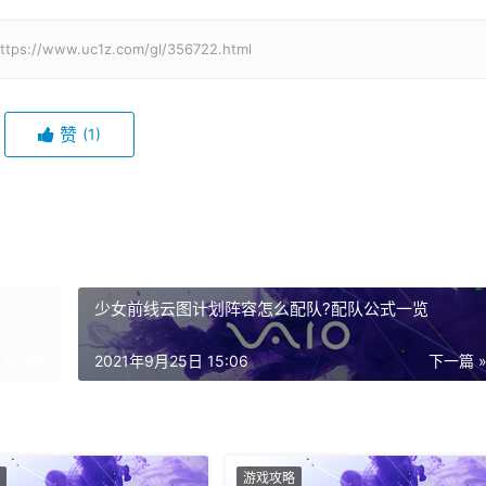
w.uc1z.com/gl/356722.html
赞
(1)
少女前线云图计划阵容怎么配队?配队公式一览
14:48
2021年9月25日 15:06
下一篇 
游戏攻略