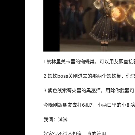
1.禁林里关卡里的蜘蛛巢，可以用艾薇直接
2.蜘蛛boss关刚进去的那两个蜘蛛巢，
3.紫色线索篝火里的黑巫师，用除你武器
今晚刚跟朋友去打6和7，小两口里的小哥
我俩：试试
好家伙不试不知道，真的管用