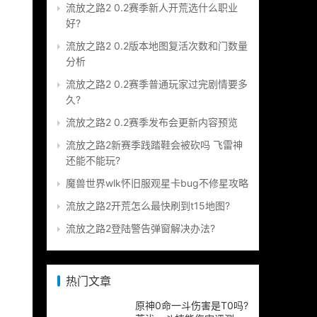
流放之路2 0.2赛季新人开荒选什么职业
好?
流放之路2 0.2版本地图复活次数和门数量
分析
流放之路2 0.2赛季普通玩家过完剧情要多
久?
流放之路2 0.2赛季发布会更新内容预览
流放之路2新赛季践踏鞋会被砍吗 飞雷神
还能不能玩?
魔兽世界wlk怀旧服观星卡bug不修星攻略
流放之路2开荒怎么最快刷到t15地图?
流放之路2登陆警告弹窗解决办法?
热门文章
原神0命一斗伤害是T0吗?