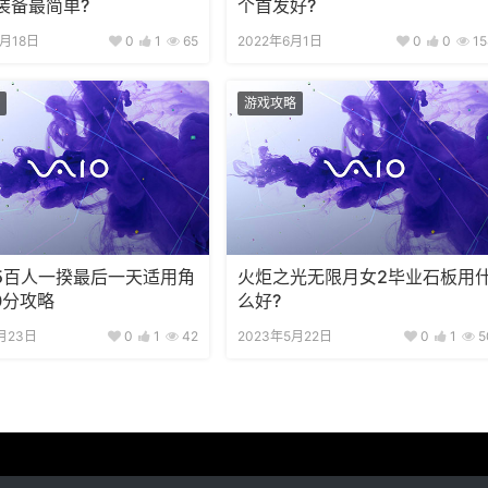
装备最简单?
个首发好?
1月18日
0
1
65
2022年6月1日
0
0
15
游戏攻略
.5百人一揆最后一天适用角
火炬之光无限月女2毕业石板用
0分攻略
么好?
月23日
0
1
42
2023年5月22日
0
1
5