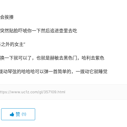
会挨揍
突然贴脸吓唬你一下然后追进壶里去吃
料之外的女主”
换一下就可以了，也就是赫敏去黑色门，哈利去紫色
以拨动琴弦的哈哈哈可以弹一首简单的，一拨动它就睡觉
w.uc1z.com/gl/357109.html
赞
(1)