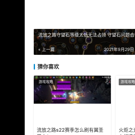
流放之路守望石等级太低无法占领 守望石问题合
« 上一篇
2021年9月29日 
猜你喜欢
游戏攻略
游戏攻略
流放之路s22赛季怎么刷有翼圣
火炬之