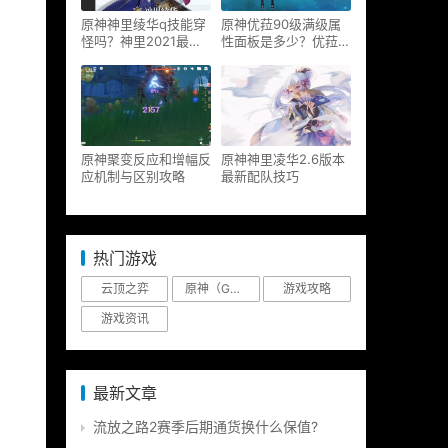
原神神里绫华q技能穿
原神优菈90级满级属
怪吗？神里2021最新
性面板是多少？优菈大
改动视频一览
招高输出手法
原神聚变反应和增幅反
原神神里凌华2.6版本
应机制与区别攻略
最新配队技巧
热门游戏
云顶之弈
原神（Genshin Impact）
游戏攻略
游戏资讯
最新文章
流放之路2赛季后期通货换什么保值?