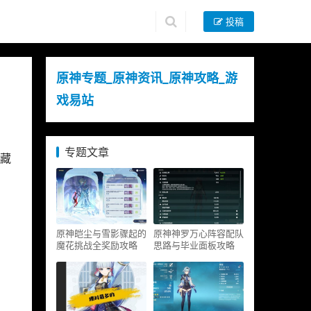
投稿
原神专题_原神资讯_原神攻略_游
戏易站
专题文章
藏
原神皑尘与雪影骤起的
原神神罗万心阵容配队
魔花挑战全奖励攻略
思路与毕业面板攻略