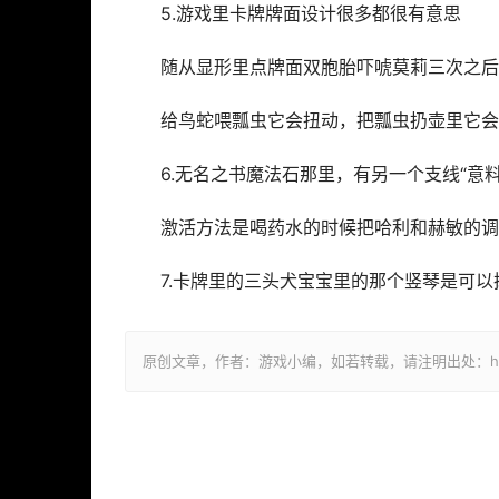
5.游戏里卡牌牌面设计很多都很有意思
随从显形里点牌面双胞胎吓唬莫莉三次之后
给鸟蛇喂瓢虫它会扭动，把瓢虫扔壶里它会
6.无名之书魔法石那里，有另一个支线“意
激活方法是喝药水的时候把哈利和赫敏的调
7.卡牌里的三头犬宝宝里的那个竖琴是可
原创文章，作者：游戏小编，如若转载，请注明出处：https://ww