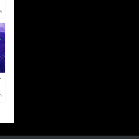
8
什
0