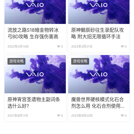
流放之路S18暗金物转冰
原神魈辰砂往生录配队攻
弓BD攻略 生存强伤害高
略 附大招无限循环手法
2022年2月14日
0
2022年3月21日
0
游戏攻略
游戏攻略
原神宵宫圣遗物主副词条
魔兽世界硬核模式化石合
选什么好?
剂怎么用 化石合剂使用流
程
2021年8月11日
0
2023年9月20日
0