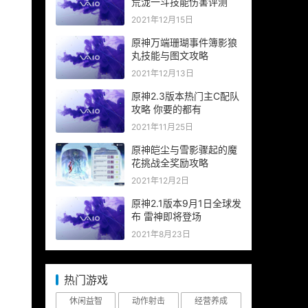
荒泷一斗技能伤害评测
2021年12月15日
原神万端珊瑚事件簿影狼
丸技能与图文攻略
2021年12月13日
原神2.3版本热门主C配队
攻略 你要的都有
2021年11月25日
原神皑尘与雪影骤起的魔
花挑战全奖励攻略
2021年12月2日
原神2.1版本9月1日全球发
布 雷神即将登场
2021年8月23日
热门游戏
休闲益智
动作射击
经营养成