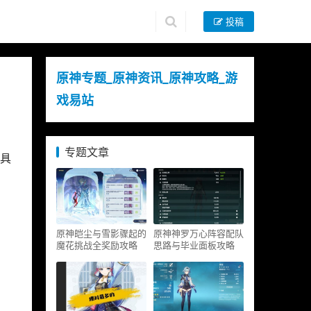
投稿
原神专题_原神资讯_原神攻略_游
戏易站
专题文章
，具
原神皑尘与雪影骤起的
原神神罗万心阵容配队
魔花挑战全奖励攻略
思路与毕业面板攻略