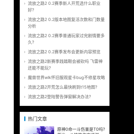
流放之路2 0.2赛季新人开荒选什么职业
好?
流放之路2 0.2版本地图复活次数和门数量
分析
流放之路2 0.2赛季普通玩家过完剧情要多
久?
流放之路2 0.2赛季发布会更新内容预览
流放之路2新赛季践踏鞋会被砍吗 飞雷神
还能不能玩?
魔兽世界wlk怀旧服观星卡bug不修星攻略
流放之路2开荒怎么最快刷到t15地图?
流放之路2登陆警告弹窗解决办法?
热门文章
原神0命一斗伤害是T0吗?