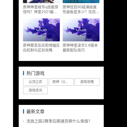
原神神里绫华q技能穿
原神优菈90级满级属
怪吗？神里2021最新
性面板是多少？优菈大
改动视频一览
招高输出手法
原神聚变反应和增幅反
原神神里凌华2.6版本
应机制与区别攻略
最新配队技巧
热门游戏
云顶之弈
原神（Genshin Impact）
游戏攻略
游戏资讯
最新文章
流放之路2赛季后期通货换什么保值?