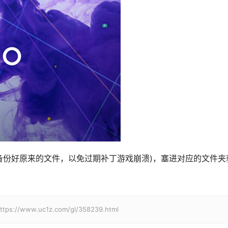
备份好原来的文件，以免过期补丁游戏崩溃)，塞进对应的文件夹
w.uc1z.com/gl/358239.html