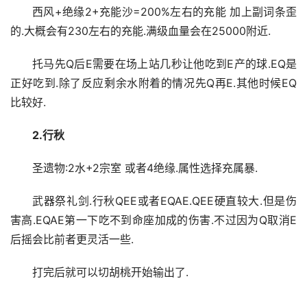
西风+绝缘2+充能沙=200%左右的充能 加上副词条歪
的.大概会有230左右的充能.满级血量会在25000附近.
托马先Q后E需要在场上站几秒让他吃到E产的球.EQ是
正好吃到.除了反应剩余水附着的情况先Q再E.其他时候EQ
比较好.
2.行秋
圣遗物:2水+2宗室 或者4绝缘.属性选择充属暴.
武器祭礼剑.行秋QEE或者EQAE.QEE硬直较大.但是伤
害高.EQAE第一下吃不到命座加成的伤害.不过因为Q取消E
后摇会比前者更灵活一些.
打完后就可以切胡桃开始输出了.