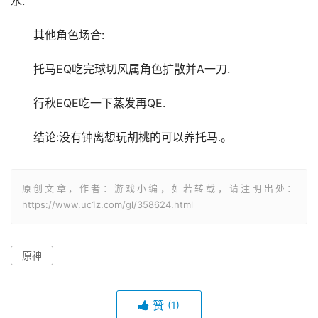
水.
其他角色场合:
托马EQ吃完球切风属角色扩散并A一刀.
行秋EQE吃一下蒸发再QE.
结论:没有钟离想玩胡桃的可以养托马.。
原创文章，作者：游戏小编，如若转载，请注明出处：
https://www.uc1z.com/gl/358624.html
原神
赞
(1)