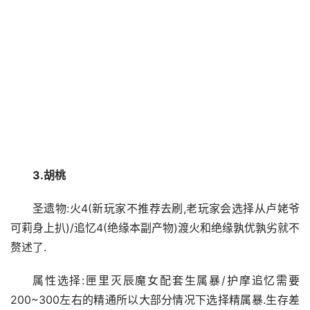
3.胡桃
圣遗物:火4(新玩家不推荐去刷,老玩家会选择从卢姥爷
可莉身上扒)/追忆4(绝缘本副产物)渡火和绝缘孰优孰劣就不
赘述了.
属性选择:匣里灭辰魔女配套生属暴/护摩追忆需要
200~300左右的精通所以大部分情况下选择精属暴.生存差