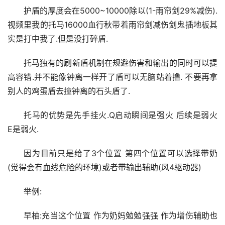
护盾的厚度会在5000~10000除以(1-雨帘剑29%减伤).
视频里我的托马16000血行秋带着雨帘剑减伤剑鬼插地板其
实是打中我了.但是没打碎盾.
托马独有的刷新盾机制在规避伤害和输出的同时可以提
高容错.并不能像钟离一样开了盾可以无脑站着撸. 不要再拿
别人的鸡蛋盾去撞钟离的石头盾了.
托马的优势是先手挂火.Q启动瞬间是强火 后续是弱火 
E是弱火.
因为目前只是给了3个位置 第四个位置可以选择带奶
(觉得会有血线危险的环境)或者带输出辅助(风4驱动器)
举例:
早柚:充当这个位置 作为奶妈勉勉强强 作为增伤辅助也