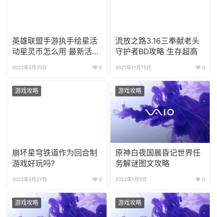
英雄联盟手游执手绘星活
流放之路3.16三奉献老头
动星灵币怎么用 最新活动
守护者BD攻略 生存超高
攻略
2022年5月20日
0
2021年11月15日
0
游戏攻略
游戏攻略
崩坏星穹铁道作为回合制
原神白夜国晨昏记世界任
游戏好玩吗?
务解谜图文攻略
2022年5月27日
0
2022年1月5日
0
游戏攻略
游戏攻略