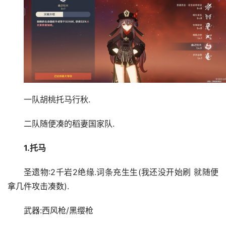
一队胡桃托马行秋.
二队随便凑的稻妻国家队.
1.托马
圣遗物:2千岩2绝缘.词条充生生(我还没开始刷 就随便
拿几件攻击凑数).
武器:西风枪/黑缨枪