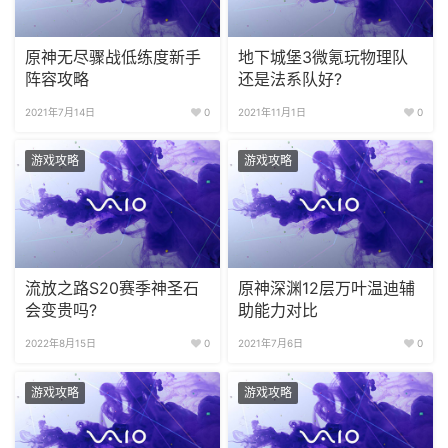
原神无尽骤战低练度新手
地下城堡3微氪玩物理队
阵容攻略
还是法系队好?
2021年7月14日
0
2021年11月1日
0
游戏攻略
游戏攻略
流放之路S20赛季神圣石
原神深渊12层万叶温迪辅
会变贵吗?
助能力对比
2022年8月15日
0
2021年7月6日
0
游戏攻略
游戏攻略