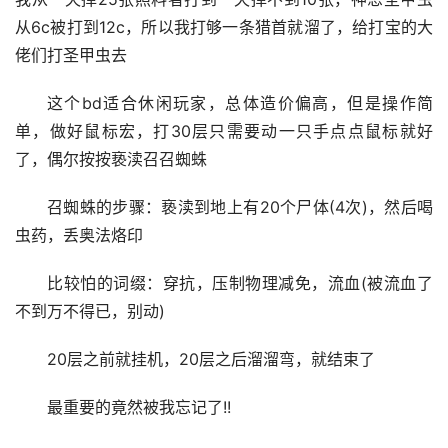
能干，但是干的慢
30层赚不赚钱? 赚，但是又不太赚，反正不会亏，这个
赛季是全员打宝的赛季，然而一个地图的掉落池是固定的，
我从一天掉25张照料者打到一天掉不到10张，神恩圣甲虫
从6c被打到12c，所以我打够一条猎首就溜了，给打宝的大
佬们打圣甲虫去
这个bd适合休闲玩家，总体造价偏高，但是操作简
单，做好鼠标宏，打30层只需要动一只手点点鼠标就好
了，偶尔按按亵渎召召蜘蛛
召蜘蛛的步骤：亵渎到地上有20个尸体(4次)，然后喝
虫药，丢奥法烙印
比较怕的词缀：穿抗，压制物理减免，流血(被流血了
不到万不得已，别动)