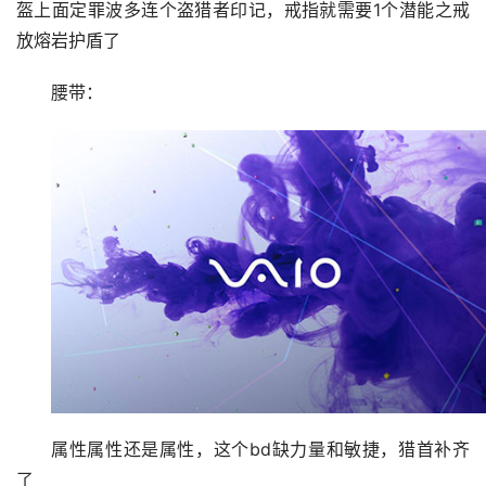
如果有的选，就买+1全抗上限的，+1诅咒也可以，头
盔上面定罪波多连个盗猎者印记，戒指就需要1个潜能之戒
放熔岩护盾了
腰带：