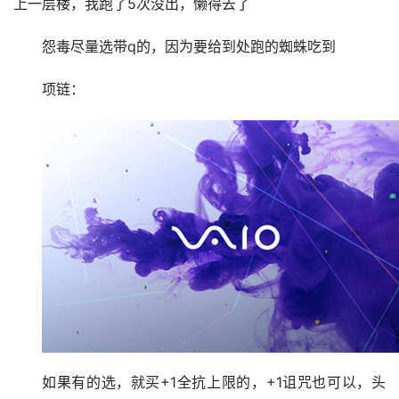
上一层楼，我跑了5次没出，懒得去了
怨毒尽量选带q的，因为要给到处跑的蜘蛛吃到
项链：