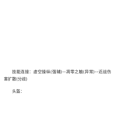
技能连接：虚空操纵(强辅)--凋零之触(异常)--近战伤
害扩散(分歧)
头盔：