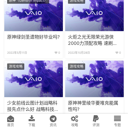
深空之眼零氪能玩吗 日常
流放之路独狼区秘术旋涡
送钻石多吗?
后期伤害生存怎么提升?
2022年3月23日
0
2022年5月2日
0
原神（Genshin Impact）
游戏攻略
原神绿剑圣遗物好毕业吗?
火炬之光无限荣光游侠
2000力顶配攻略 速刷四
门
2022年5月11日
0
2022年10月28日
0
游戏攻略
游戏攻略
首页
下载
资讯
攻略
评测
专题