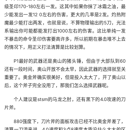
级圣印170-180左右一发。这其中如果你抹了冰霜之油，最
少能发出一发12 0左右的伤害，更大的几率是2发。灼热附
魔最少能打出两发，也就是说，不算物理输出的5刀，光法
系输出你可能都能发打出1000左右的伤害。这比单纯一发
不暴击的命令圣印伤害要高许多，所以前期在暴击堆不上去
的情况下，用正义打法清算是比较划算。
P1最好的武器还是奥山的猪头锤，但由于大部队到60
还有一段时间，奥山开放不会太早，因此武器的选择就至关
重要了。奥金斧确实很美好，但是投入太大了，开了奥山以
后，这个斧子完全没用了，那我们怎么选择武器呢。
个人建议是stsm的马龙之肘，还有黑下的4.0攻速的刀
片斧。
880强度下，刀片斧的面板攻击已经不比奥金斧差了，
清算一刀流来说，4.0速度和3点8速度本质没什么太大的区