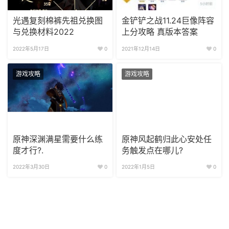
光遇复刻棉裤先祖兑换图
金铲铲之战11.24巨像阵容
与兑换材料2022
上分攻略 真版本答案
2022年5月17日
0
2021年12月14日
0
游戏攻略
游戏攻略
原神深渊满星需要什么练
原神风起鹤归此心安处任
度才行?.
务触发点在哪儿?
2022年3月30日
0
2022年1月5日
0