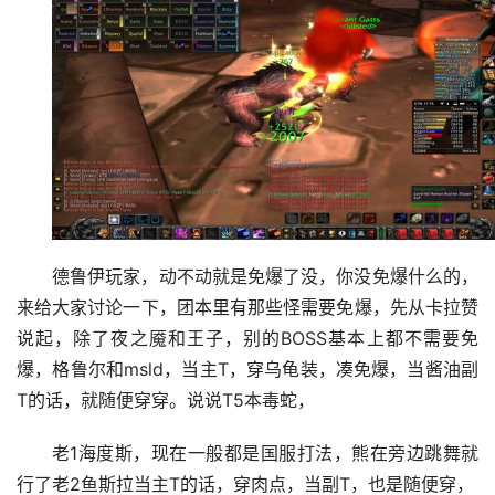
德鲁伊玩家，动不动就是免爆了没，你没免爆什么的，
来给大家讨论一下，团本里有那些怪需要免爆，先从卡拉赞
说起，除了夜之魇和王子，别的BOSS基本上都不需要免
爆，格鲁尔和msld，当主T，穿乌龟装，凑免爆，当酱油副
T的话，就随便穿穿。说说T5本毒蛇，
老1海度斯，现在一般都是国服打法，熊在旁边跳舞就
行了老2鱼斯拉当主T的话，穿肉点，当副T，也是随便穿，