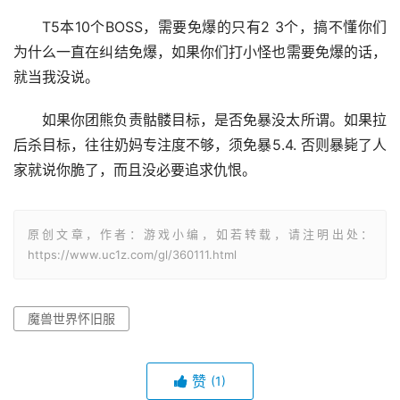
T5本10个BOSS，需要免爆的只有2 3个，搞不懂你们
为什么一直在纠结免爆，如果你们打小怪也需要免爆的话，
就当我没说。
如果你团熊负责骷髅目标，是否免暴没太所谓。如果拉
后杀目标，往往奶妈专注度不够，须免暴5.4. 否则暴毙了人
家就说你脆了，而且没必要追求仇恨。
原创文章，作者：游戏小编，如若转载，请注明出处：
https://www.uc1z.com/gl/360111.html
魔兽世界怀旧服
赞
(1)