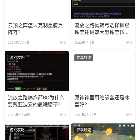
云顶之弈怎么克制重骑兵
流放之路物转弓选择狮眼
阵容?
珠宝还是双大型珠宝伤害
更高?
2021年7月14日
0
2023年1月5日
0
游戏攻略
游戏攻略
流放之路爆炸箭BD为什么
原神神里用绝缘套还是冰
要戴亚迪安的晨曦腰带?
套好?
2022年5月19日
0
2021年7月26日
0
游戏攻略
游戏攻略