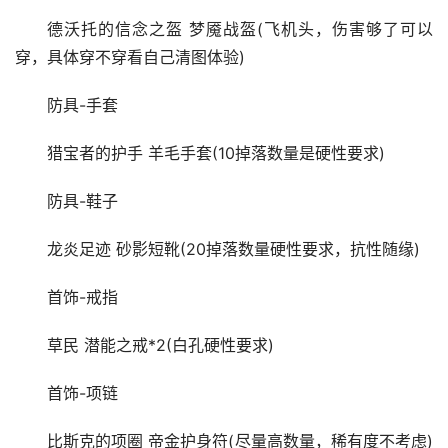
德沃托的信念之盔 梦魇战盔(飞机头，伤害够了可以
穿，具体穿不穿看自己清图体验)
防具-手套
猎宝者的护手 羊毛手套(10掉落数量是硬性要求)
防具-鞋子
龙炎足迹 砂影短靴(20掉落数量硬性要求，抗性随缘)
首饰-戒指
草民 潜能之戒*2(白孔硬性要求)
首饰-项链
比斯克的项圈 帝金护身符(尽量高数量，稀有度不考虑)