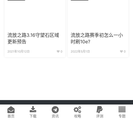
流放之路3.16守望石区域
流放之路赛季初怎么一小
更新预告
时刷10e?
2021年10月12日
0
2022年5月1日
0
Copyright © 2020
游戏易站
版权所有
鄂ICP备2022019269号-1
网站地图
首页
下载
资讯
攻略
评测
专题