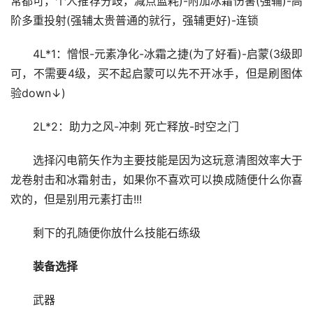
常都可，个人推荐分歧，减点蓝耗)-附加冰霜伤害(强辅)-高
阶多重投射(强辅太贵普通的就行，强辅更好)-连锁
4L*1：憎恨-元素净化-冰霜之捷(为了好看)-启蒙(3级即
可，不需要4级，买不起启蒙可以先不开冰手，但是刷图体
验down↓)
2L*2：助力之风-冲刺 死亡释放-时空之门
选择闪电箭矢作为主要技能是因为这玩意清图效率大于
龙卷射击和冰霜射击，如果你不喜欢可以换成随便什么你喜
欢的，但是别用元素打击!!!
剩下的孔随便你放什么技能石练级
装备选择
武器