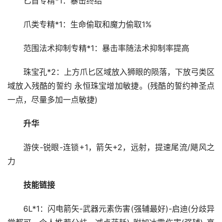
匕首专精*1：暴击终结
爪类专精*1：生命偷取和魔力偷取1%
范围法术抑制专精*1：暴击率随法术抑制率提高
珠宝孔*2：上方爪匕区域放入狮眼的陨落，下放弓类区
域放入残酷的誓约 永恒珠宝增加敏捷。(残酷的誓约神圣点
一点，尽量多加一点敏捷)
升华
游侠-锐眼-连锁+1，箭矢+2，远射，提速尾流/飓风之
力
技能链接
6L*1：闪电箭矢-武器元素伤害(强辅最好)-启迪(分歧异