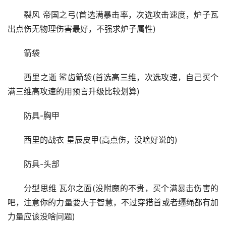
裂风 帝国之弓(首选满暴击率，次选攻击速度，炉子瓦
出点伤无物理伤害最好，不强求炉子属性)
箭袋
西里之逝 鲨齿箭袋(首选高三维，次选攻速，自己买个
满三维高攻速的用预言升级比较划算)
防具-胸甲
西里的战衣 星辰皮甲(高点伤，没啥好说的)
防具-头部
分型思维 瓦尔之面(没附魔的不贵，买个满暴击伤害的
吧，注意你的力量要大于智慧，不过穿猎首或者缰绳都有加
力量应该没啥问题)