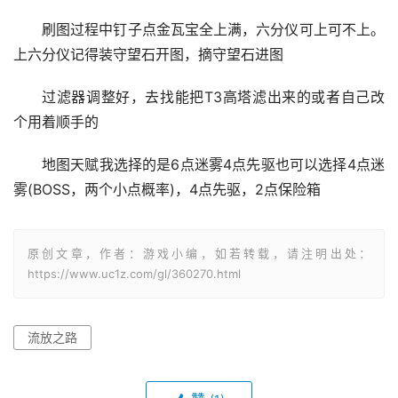
刷图过程中钉子点金瓦宝全上满，六分仪可上可不上。
上六分仪记得装守望石开图，摘守望石进图
过滤器调整好，去找能把T3高塔滤出来的或者自己改
个用着顺手的
地图天赋我选择的是6点迷雾4点先驱也可以选择4点迷
雾(BOSS，两个小点概率)，4点先驱，2点保险箱
原创文章，作者：游戏小编，如若转载，请注明出处：
https://www.uc1z.com/gl/360270.html
流放之路