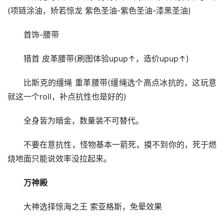
(项链涂油，矫若惊龙 紫色圣油-紫色圣油-漆黑圣油)
首饰-腰带
猎首 皮革腰带(刷图体验upup↑，造价upup↑)
比斯克的缰绳 重革腰带(缰绳选个高点冰抗的，这玩意
就这一个roll，补点抗性也是好的)
全身皆为暗金，数量装不可替代。
不要在意抗性，怪物基本一箭死，摸不到你的，死于燃
烧地面只能说效率没拉起来。
万神殿
大神选择惊海之王 索亚格斯，免晕效果