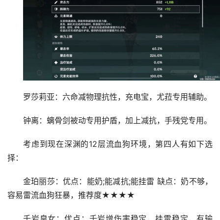
罗莎莉亚：六命减物理抗性，充电宝，尤菈专用辅助。
钟离：螭骨剑被动专用护盾，加上减抗，手残党专用。
考虑到现在深渊的12层流血狗环境，第四人有如下选
择：
金珀丽莎：优点：能奶;能减抗;能挂雷 缺点：奶不够，
容易雷流血狗狂暴，推荐度★★★★
千岩皇女：优点：千岩增伤害稳定，挂雷稳定，有输