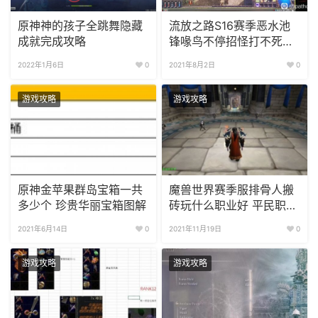
原神神的孩子全跳舞隐藏
流放之路S16赛季恶水池
成就完成攻略
锋喙鸟不停招怪打不死怎
么办?
2022年1月6日
0
2021年8月2日
0
游戏攻略
游戏攻略
原神金苹果群岛宝箱一共
魔兽世界赛季服排骨人搬
多少个 珍贵华丽宝箱图解
砖玩什么职业好 平民职业
推荐
2021年6月14日
0
2021年11月19日
0
游戏攻略
游戏攻略