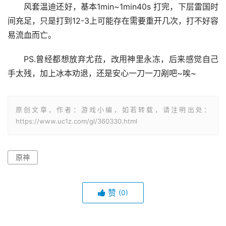
风套温迪还好，基本1min~1min40s 打完，下层雷国时
间充足，只是打到12-3上可能存在需要重开几次，打不好容
易流血而亡。
PS.曾经都想放弃尤菈，改用神里永冻，后来感觉自己
手太残，加上冰本劝退，还是安心一刀一刀剐吧~唉~
原创文章，作者：游戏小编，如若转载，请注明出处：
https://www.uc1z.com/gl/360330.html
原神
赞
(0)