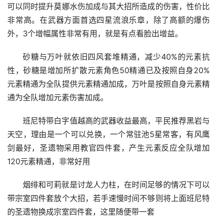
可以同时提升莫娜水伤加成与其大招所造成的伤害，性价比
非常高。在武器方面首选四星流浪乐章，除了高额的爆伤
外，3个增幅属性非常有用，就是有点看脸出增益。
砂糖与万叶就依旧四风套堆精通，减少40%的元素抗
性，砂糖是增加所扩散元素角色50精通已及按照自身20%
元素精通为全队提供元素精通加成，万叶是按照自身元素精
通为全队增加元素伤害加成。
班尼特带白字值越高的武器收益最高，平民推荐黑岩与
天空，理由是一个可以兑换，一个常驻池5星常客，有风鹰
剑最好，圣遗物采用教官四件套，产生元素反应全队增加
120元素精通，非常好用
烟绯和可莉就是讨龙人力柱，在时间足够的情况下可以
带宗室四件套放个大招，若手速慢时间不够则将上面班尼特
的圣遗物换成宗室四件套，这里随便带一套