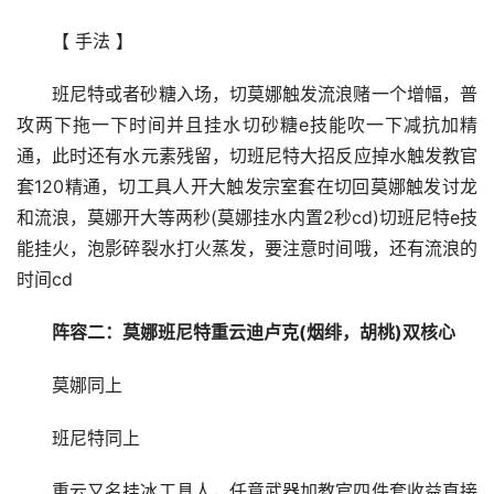
【 手法 】
班尼特或者砂糖入场，切莫娜触发流浪赌一个增幅，普
攻两下拖一下时间并且挂水切砂糖e技能吹一下减抗加精
通，此时还有水元素残留，切班尼特大招反应掉水触发教官
套120精通，切工具人开大触发宗室套在切回莫娜触发讨龙
和流浪，莫娜开大等两秒(莫娜挂水内置2秒cd)切班尼特e技
能挂火，泡影碎裂水打火蒸发，要注意时间哦，还有流浪的
时间cd
阵容二：莫娜班尼特重云迪卢克(烟绯，胡桃)双核心
莫娜同上
班尼特同上
重云又名挂冰工具人，任意武器加教官四件套收益直接