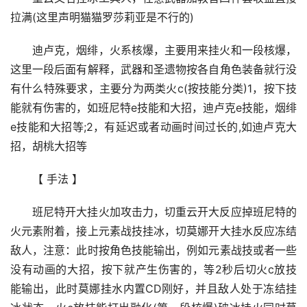
拉满(这里声明猫猫罗莎莉亚是不行的)
迪卢克，烟绯，火系核爆，主要用来挂火和一段核爆，
这里一段后面有解释，武器和圣遗物按各自角色装备就行没
有什么特殊要求，主要分为两类火c(按技能分类)1，按下技
能就有伤害的，如班尼特e技能和大招，迪卢克e技能，烟绯
e技能和大招等;2，有延迟或者动画时间过长的,如迪卢克大
招，胡桃大招等
【 手法 】
班尼特开大挂火加攻击力，切重云开大反应掉班尼特的
火元素附着，接上元素战技挂冰，切莫娜开大挂水反应冻结
敌人，注意：此时按角色技能输出，例如元素战技或者一些
没有动画的大招，按下就产生伤害的，等2秒后切火c放技
能输出，此时莫娜挂水内置CD刚好，并且敌人处于冻结挂