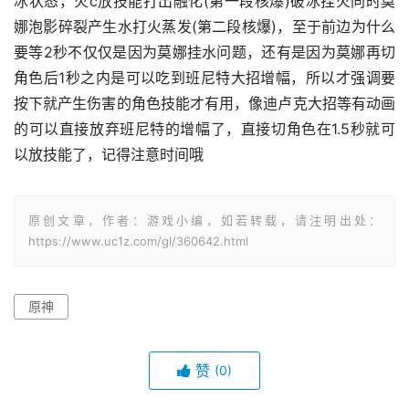
冰状态，火c放技能打出融化(第一段核爆)破冰挂火同时莫
娜泡影碎裂产生水打火蒸发(第二段核爆)，至于前边为什么
要等2秒不仅仅是因为莫娜挂水问题，还有是因为莫娜再切
角色后1秒之内是可以吃到班尼特大招增幅，所以才强调要
按下就产生伤害的角色技能才有用，像迪卢克大招等有动画
的可以直接放弃班尼特的增幅了，直接切角色在1.5秒就可
以放技能了，记得注意时间哦
原创文章，作者：游戏小编，如若转载，请注明出处：
https://www.uc1z.com/gl/360642.html
原神
赞
(0)