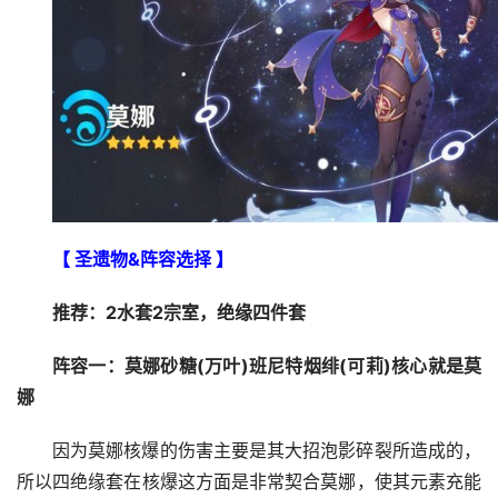
【 圣遗物&阵容选择 】
推荐：2水套2宗室，绝缘四件套
阵容一：莫娜砂糖(万叶)班尼特烟绯(可莉)核心就是莫
娜
因为莫娜核爆的伤害主要是其大招泡影碎裂所造成的，
所以四绝缘套在核爆这方面是非常契合莫娜，使其元素充能