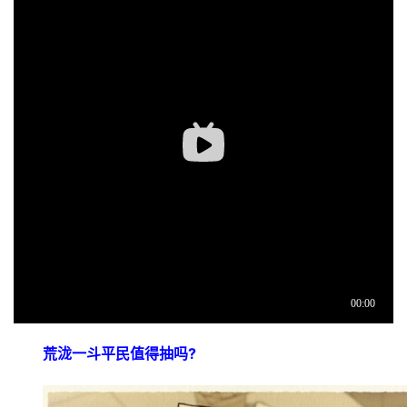
荒泷一斗平民值得抽吗?