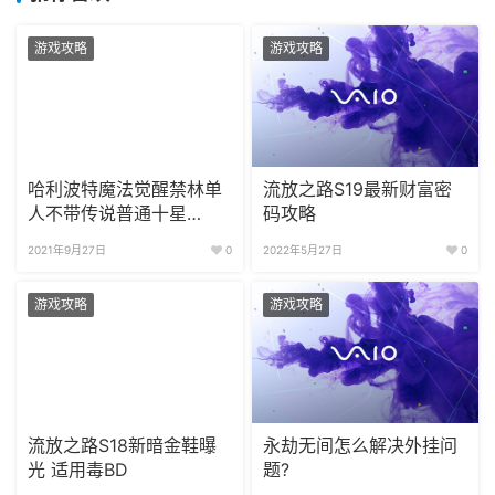
游戏攻略
游戏攻略
哈利波特魔法觉醒禁林单
流放之路S19最新财富密
人不带传说普通十星
码攻略
BOSS攻略
2021年9月27日
0
2022年5月27日
0
游戏攻略
游戏攻略
流放之路S18新暗金鞋曝
永劫无间怎么解决外挂问
光 适用毒BD
题?