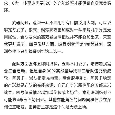
求，0命一斗至少需要120+的充能效率才能保证自身完美循
环。
武器问题，荒泷一斗不适用所有目前泛用大剑，可以说
绑定专武了，狼末，蜈蚣高攻击加成对一斗来说几乎算是无
用属性，岩队要求的高双暴这两把也并不能叠加出来，天空
就更别说了，四星武器方面，螭骨剑背华馆4完美背刺，深
渊条件下只能螭骨剑华馆二选一。
配队方面强绑五郎阿贝多，五郎不用说了，增伤岩拐需
要三岩启动，但是自身80的高能量导致非三岩队伍充能疲
软，阿贝多，岩队指定充电宝，后台脱手副c，阿贝多稳定
的产球就是岩队的充能来源，自己自身岩属性配合五郎三岩
效果，四号位看情况增加增伤位或者奶位，本期深渊绝对不
可能靠4命五郎奶回来。其他充能角色的问题同样体会在深
渊位置吃紧，雷神雷主都是这个问题无法上场。