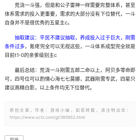
荒泷一斗强，但是和公子雷神一样需要完整体系，甚至
体系需求的投入更重要，需求的大部分没有下位替代，一斗
自身并不是很优秀的五星主c。
抽取建议：平民不建议抽取，养成投入过于巨大，刚需
条件过多
，氪佬完全可以无视这些，一斗体系成型完全就是
目前t1-0的亲爹级别主c
最后总结：荒泷一斗刚需五郎二命以上，阿贝多零命即
可，四号位可以酌情心海七七莫娜，武器刚需专武，四星只
建议高精白影，以上条件均无下位替代。
原创文章，作者：游戏小编，如若转载，请注明出处：
https://www.uc1z.com/gl/360952.html
原神