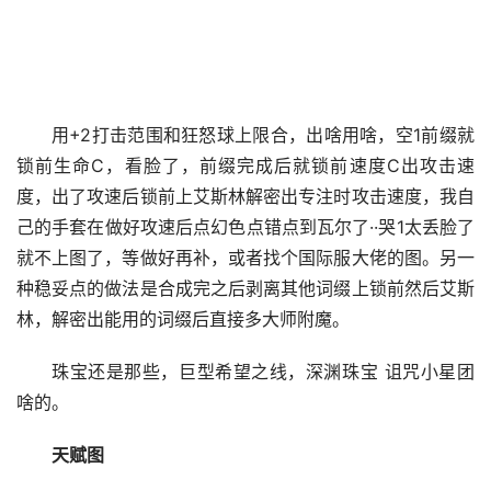
用+2打击范围和狂怒球上限合，出啥用啥，空1前缀就
锁前生命C，看脸了，前缀完成后就锁前速度C出攻击速
度，出了攻速后锁前上艾斯林解密出专注时攻击速度，我自
己的手套在做好攻速后点幻色点错点到瓦尔了··哭1太丢脸了
就不上图了，等做好再补，或者找个国际服大佬的图。另一
种稳妥点的做法是合成完之后剥离其他词缀上锁前然后艾斯
林，解密出能用的词缀后直接多大师附魔。
珠宝还是那些，巨型希望之线，深渊珠宝 诅咒小星团 
啥的。
天赋图