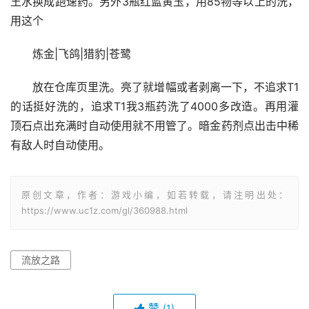
王水换成跑速药。另外3瓶红蓝黄玉，用85物等以上的洗，
用这个
炼金|飞鸽|猎豹|苍鹭
放在仓库页里洗。亮了就增幅或者剥离一下，不追求T1
的话挺好洗的，追求T1我3瓶药洗了4000多改造。再用灌
顶石点出充满时自动使用就不用管了。暗金药剂点出击中稀
有敌人时自动使用。
原创文章，作者：游戏小编，如若转载，请注明出处：
https://www.uc1z.com/gl/360988.html
流放之路
赞
(1)