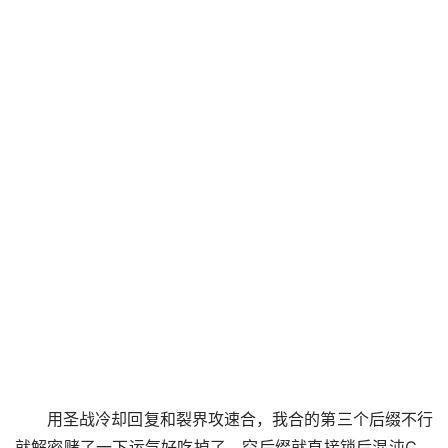
用圣战冷却回复和裂界攻速合，我合的第三个后缀不行
就解密赌了一下运气好吃掉了，空后缀就直接锁后混沌C，