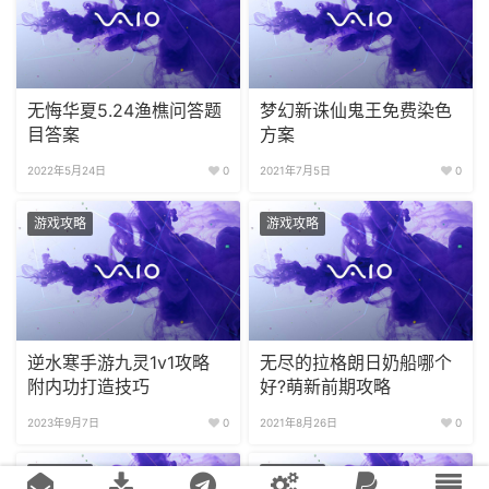
无悔华夏5.24渔樵问答题
梦幻新诛仙鬼王免费染色
目答案
方案
2022年5月24日
0
2021年7月5日
0
游戏攻略
游戏攻略
逆水寒手游九灵1v1攻略
无尽的拉格朗日奶船哪个
附内功打造技巧
好?萌新前期攻略
2023年9月7日
0
2021年8月26日
0
游戏攻略
游戏攻略