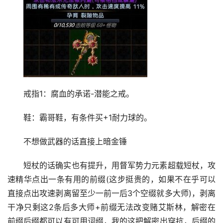
戒指1：腐血的承诺-潜能之戒。
鞋：霸哥鞋，有条件买+1耐力球的。
不想做武器的话直接上暗金锤
短杖的话确实也有提升，用督军势力元素超载短杖，攻
速精华点出一条有用的前缀(这步挺贵的，如果不在乎可以
直接点出攻速剥离留至少一前一后3个空缀就多大师)，剥离
干净只剩这2条后多大师+前缀无法改变赌艾斯林，解密在
前缀后缀都可以有可用词缀，我的这把解密出穿抗，后缀的