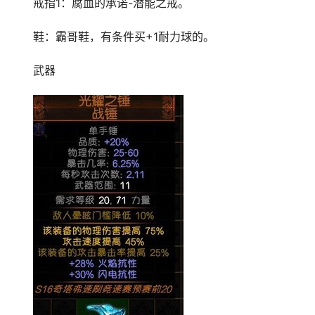
戒指1：腐血的承诺-潜能之戒。
鞋：霸哥鞋，有条件买+1耐力球的。
武器