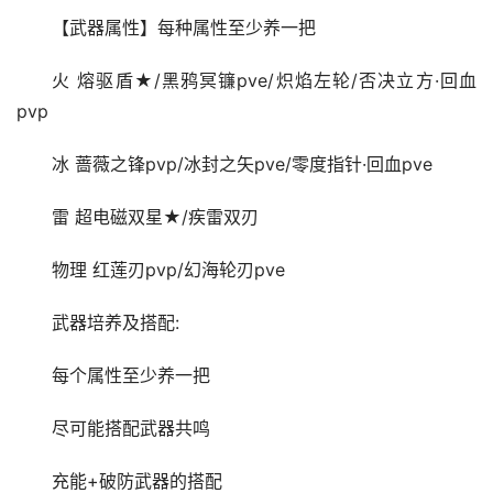
【武器属性】每种属性至少养一把
火 熔驱盾★/黑鸦冥镰pve/炽焰左轮/否决立方·回血
pvp
冰 蔷薇之锋pvp/冰封之矢pve/零度指针·回血pve
雷 超电磁双星★/疾雷双刃
物理 红莲刃pvp/幻海轮刃pve
武器培养及搭配:
每个属性至少养一把
尽可能搭配武器共鸣
充能+破防武器的搭配