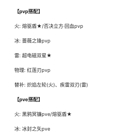
【pvp搭配】
火: 熔驱盾★/否决立方·回血pvp
冰: 蔷薇之锋pvp
雷: 超电磁双星★
物理: 红莲刃pvp
替补: 炽焰左轮(火)、疾雷双刃(雷)
【pve搭配】
火: 黑鸦冥镰pve/熔驱盾★
冰: 冰封之矢pve