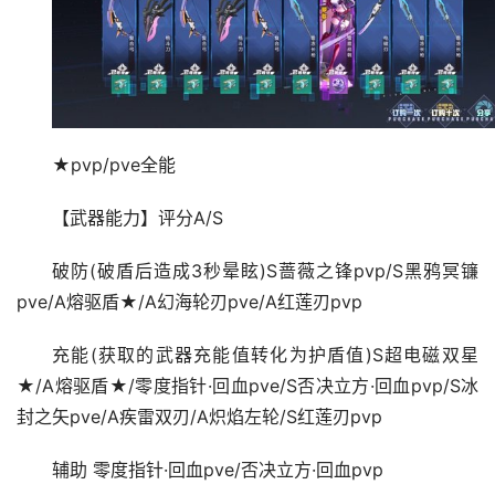
★pvp/pve全能
【武器能力】评分A/S
破防(破盾后造成3秒晕眩)S蔷薇之锋pvp/S黑鸦冥镰
pve/A熔驱盾★/A幻海轮刃pve/A红莲刃pvp
充能(获取的武器充能值转化为护盾值)S超电磁双星
★/A熔驱盾★/零度指针·回血pve/S否决立方·回血pvp/S冰
封之矢pve/A疾雷双刃/A炽焰左轮/S红莲刃pvp
辅助 零度指针·回血pve/否决立方·回血pvp