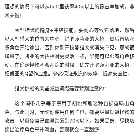
理想的情况下可以从buff里获得40%以上的暴击率加成，非
常关键!
大型猎犬的隐身+冲锋技能，要耐心等候它落地，然后
以大型猎犬的位置为中心，铺罗莎莉亚的大招，然后再切水
系角色开始输出。否则你刚开技能猎犬就消失不见，那就很
尴尬了。凯亚的大招相对更灵活一些，毕竟可以跟着角色移
动。在确定怪物不会乱跑的时候，优先开罗莎莉亚的大招，
把凯亚的Q留作应急。务必保证永冻的效率，提高安全性。
猎犬挑战的某些减益词缀是要特别注意的：
这个词条几乎等于禁用了胡桃和魈这种自损型输出角
色。与此同时，无论你使用任何阵容，都要尽量规避怪物的
攻击，以避免自己血量跌落到70%以下。如果受伤，尽快切
换出治疗角色来补满血，否则就会一直刮痧……