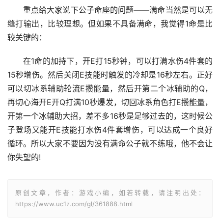
重点给大家说下公子命座的问题——满命当然是可以无
缝打输出，比较理想。但如果不具备满命，我觉得1命是比
较关键的：
在1命的加持下，开E打15秒钟，可以打满水伤4件套的
15秒增伤。然后关闭E技能时触发的冷却是16秒左右。正好
可以切冰系辅助轮流E攒能量，然后开第二个冰辅助的Q，
再切心海开E开Q打满10秒爆发，切回冰系角色打E攒能量，
开第一个冰辅助大招，差不多16秒是足够过去的，这时候公
子登场又能开E技能打水伤4件套增伤，可以达成一个良好
循环。所以大家不要因为没有满命公子就不练哦，他不会让
你失望的!
原创文章，作者：游戏小编，如若转载，请注明出处：
https://www.uc1z.com/gl/361888.html