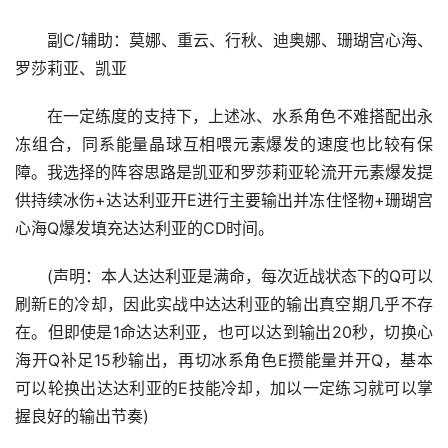
副C/辅助：莫娜、重云、行秋、迪奥娜、珊瑚宫心海、
罗莎莉亚、凯亚
在一定练度的支持下，上述冰、水系角色不难搭配出永
冻组合，同系能量晶球互相喂元素爆发的速度也比较有保
障。我选择的阵容思路是凯亚和罗莎莉亚轮流开元素爆发提
供持续冰伤+达达利亚开E进行主要输出并冻住怪物+珊瑚宫
心海Q爆发填充达达利亚的CD时间。
(声明：本人达达利亚是满命，每次近战状态下的Q可以
刷新E的冷却，因此实战中达达利亚的输出真空期几乎不存
在。但即使是1命达达利亚，也可以达到输出20秒，切换心
海开Q补足15秒输出，再切冰系角色E攒能量并开Q，基本
可以轮换出达达利亚的E技能冷却，加以一定练习就可以掌
握良好的输出节奏)