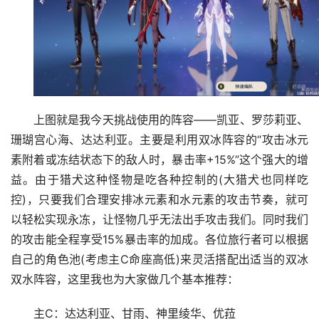
上图就是我今天挑战使用的阵容——凯亚、罗莎莉亚、
珊瑚宫心海、达达利亚。主要是利用双冰阵容的“攻击冰元
素附着或冻结状态下的敌人时，暴击率+15%”这个强大的增
益。由于猎犬这种怪物是吃各种控制的(大猎犬也同样吃
控)，只要我们合理安排冰元素和水元素的攻击节奏，就可
以轻松实现永冻，让怪物几乎无法出手攻击我们。同时我们
的攻击能全程享受15%暴击率的加成。各位旅行者可以根据
自己的角色池(考虑主C命座高低)来灵活搭配出适当的双冰
双水阵容，这里我也为大家做几个基本推荐：
主C：达达利亚、甘雨、神里绫华、优菈