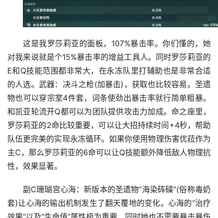
这是我罗莎莉亚的面板，107%暴击率。你们懂的，她
对我来说就是个15%暴击率的增益工具人。同时罗莎莉亚的
E和Q技能范围都非常大，在永冻队里打辅助也是非常合适
的人选。武器：决斗之枪(加暴击)，获取也比较容易。圣遗
物也可以穿宗室4件套，词条使劲出暴击率就行简单粗暴。
和凯亚轮流开Q都可以为团队提供攻击力加成。命之座里，
罗莎莉亚的2命比较重要，可以让大招持续时间+4秒，帮助
队伍更完美的实现永冻循环。如果你使用物理伤害优菈作为
主C，那么罗莎莉亚的6命可以让Q技能额外降低敌人物理抗
性，效果显著。
副C珊瑚宫心海：新版本的圣遗物“海染砗磲”(俗称毒奶
套)让心海的输出机制发生了翻天覆地的变化。心海的“治疗
效果”以及“生命值”属性极为重要，同时她也不需要暴击暴伤