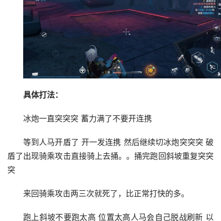
具体打法：
冰炮一直突突突 蓄力满了不要开连携
等到人马开盾了 开一发连携 然后继续切冰炮突突突 破
盾了出现骑乘攻击直接骑上去捅。。捅完跑回斜坡重复突突
突
来回骑乘攻击两三次就死了，比正常打快的多。
跑上斜坡不要跑太高 位置太高人马会自己脱战刷新 以