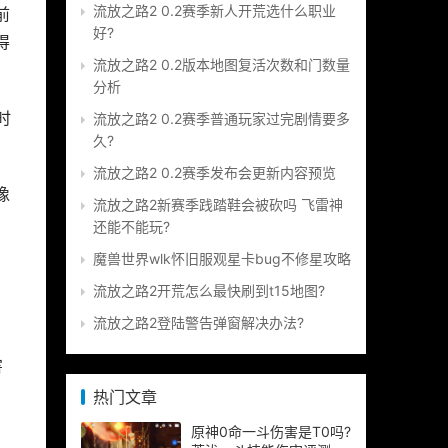
流放之路2 0.2赛季新人开荒选什么职业
前
好?
得
流放之路2 0.2版本地图复活次数和门数量
分析
时
流放之路2 0.2赛季普通玩家过完剧情要多
久?
流放之路2 0.2赛季发布会更新内容预览
像
流放之路2新赛季践踏鞋会被砍吗 飞雷神
还能不能玩?
魔兽世界wlk怀旧服观星卡bug不修星攻略
流放之路2开荒怎么最快刷到t15地图?
流放之路2登陆警告弹窗解决办法?
害
热门文章
原神0命一斗伤害是T0吗?