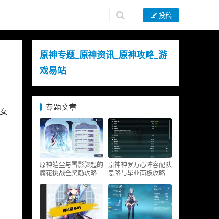
投稿
原神专题_原神资讯_原神攻略_游
戏易站
专题文章
女
原神皑尘与雪影骤起的
原神神罗万心阵容配队
魔花挑战全奖励攻略
思路与毕业面板攻略