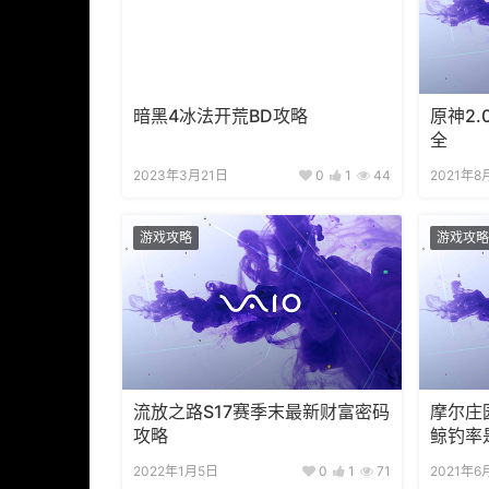
暗黑4冰法开荒BD攻略
原神2
全
2023年3月21日
0
1
44
2021年8
游戏攻略
游戏攻略
流放之路S17赛季末最新财富密码
摩尔庄
攻略
鲸钓率
2022年1月5日
0
1
71
2021年6