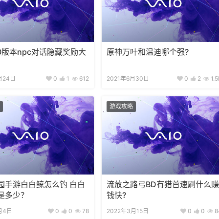
.0版本npc对话隐藏奖励大
原神万叶和温迪哪个强?
月24日
0
1
612
2021年6月30日
0
2
1.5
游戏攻略
园手游白白鲸怎么钓 白白
流放之路弓BD有猎首速刷什么赚
是多少？
钱快?
月4日
0
0
78
2022年3月15日
0
0
8