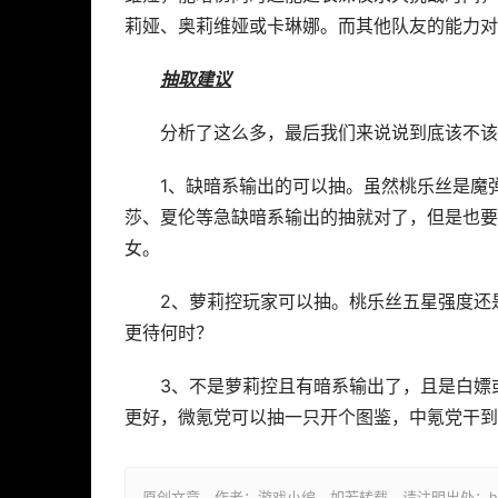
莉娅、奥莉维娅或卡琳娜。而其他队友的能力对
抽取建议
分析了这么多，最后我们来说说到底该不该
1、缺暗系输出的可以抽。虽然桃乐丝是魔
莎、夏伦等急缺暗系输出的抽就对了，但是也要
女。
2、萝莉控玩家可以抽。桃乐丝五星强度还
更待何时？
3、不是萝莉控且有暗系输出了，且是白嫖
更好，微氪党可以抽一只开个图鉴，中氪党干到
原创文章，作者：游戏小编，如若转载，请注明出处：https://ww