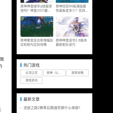
原神神里绫华q技能穿
原神优菈90级满级属
怪吗？神里2021最新
性面板是多少？优菈大
改动视频一览
招高输出手法
原神聚变反应和增幅反
原神神里凌华2.6版本
应机制与区别攻略
最新配队技巧
致
热门游戏
的
云顶之弈
原神（Genshin Impact）
游戏攻略
游戏资讯
最新文章
流放之路2赛季后期通货换什么保值?
无