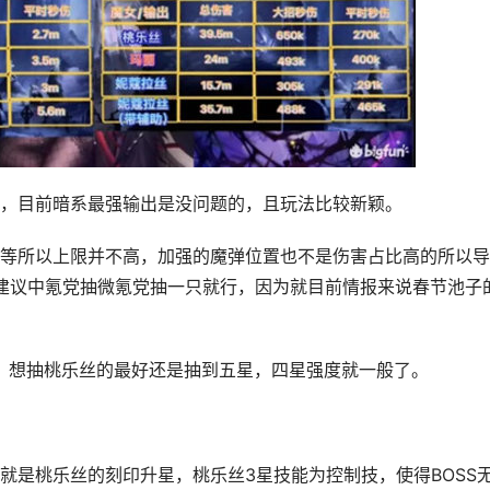
，目前暗系最强输出是没问题的，且玩法比较新颖。
等所以上限并不高，加强的魔弹位置也不是伤害占比高的所以导
建议中氪党抽微氪党抽一只就行，因为就目前情报来说春节池子
星，想抽桃乐丝的最好还是抽到五星，四星强度就一般了。
就是桃乐丝的刻印升星，桃乐丝3星技能为控制技，使得BOSS