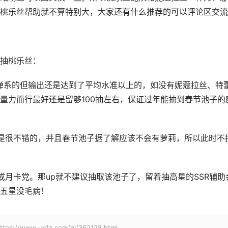
桃乐丝帮助就不算特别大，大家还有什么推荐的可以评论区交流
抽桃乐丝：
弹系的但输出还是达到了平均水准以上的，如没有妮蔻拉丝、特
量力而行最好还是留够100抽左右，保证过年能抽到春节池子的
是很不错的，并且春节池子据了解应该不会有萝莉，所以此时不
或月卡党。那up就不建议抽取该池子了，留着抽高星的SSR辅助
五星没毛病！
w.uc1z.com/gl/362138.html