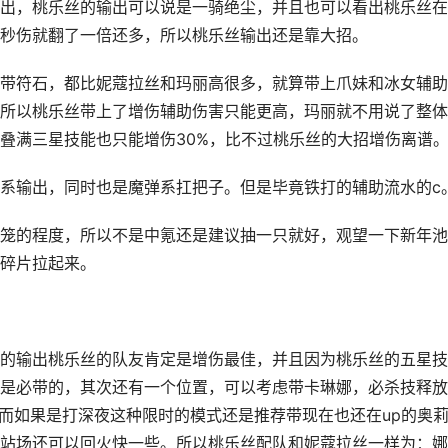
出，桃乐丝的输出可以说是一骑绝尘，并且也可以看出桃乐丝在
秒伤就翻了一倍还多，所以桃乐丝输出还是靠大招。
带符石，都比妮蔻拉丝和玛丽高很多，就算带上爪妹和冰女辅助
所以桃乐丝带上了增伤辅助伤害只能更高，玛丽就不用说了整体
叠满三星技能也只能增伤30%，比不过桃乐丝的大招增伤离谱
系输出，同时也是魔弹系扛把子。但是毕竟铁打的辅助流水的c
笼的程度，所以不是中氪还是建议抽一只就好，观望一下新年池
碎片拉起来。
的输出桃乐丝的队友肯定是增伤最佳，并且因为桃乐丝的五星技
是必带的，其次还有一个位置，可以考虑带卡琳娜，必杀技释放
，而如果是打深夜这种限时的模式还是推荐带现在也还在up的奥
站场还可以回火快一些。所以桃乐丝配队和妮蔻拉丝一样为：娜