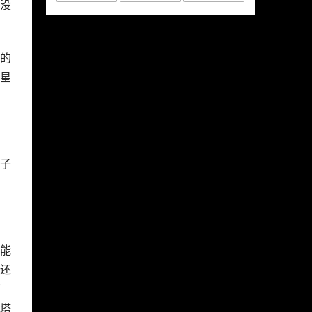
没
的
星
。
。
子
能
还
莉
塔